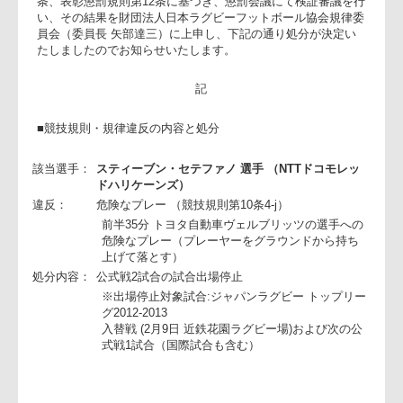
での、NTTドコモレッドハリケーンズ所属 スティーブン・セ
テファノ選手の危険なプレーに対し、トップリーグ規約第73
条、表彰懲罰規則第12条に基づき、懲罰会議にて検証審議を
い、その結果を財団法人日本ラグビーフットボール協会規律
員会（委員長 矢部達三）に上申し、下記の通り処分が決定い
たしましたのでお知らせいたします。
記
■競技規則・規律違反の内容と処分
該当選手：
スティーブン・セテファノ 選手 （NTTドコモレッ
ドハリケーンズ）
違反：
危険なプレー （競技規則第10条4-j）
前半35分 トヨタ自動車ヴェルブリッツの選手へ
危険なプレー（プレーヤーをグラウンドから持ち
上げて落とす）
処分内容：
公式戦2試合の試合出場停止
※出場停止対象試合:ジャパンラグビー トップリ
グ2012-2013