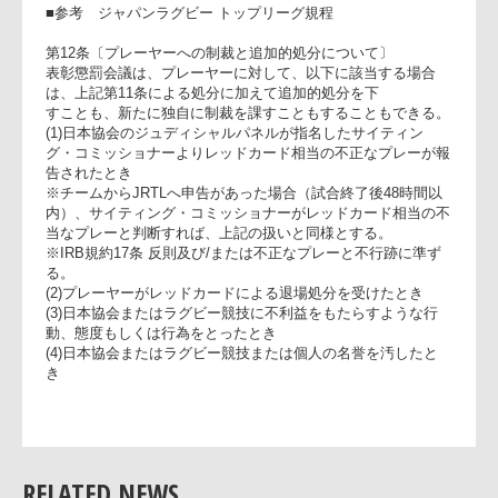
入替戦 (2月9日 近鉄花園ラグビー場)および次の
式戦1試合（国際試合も含む）
■参考 ジャパンラグビー トップリーグ規程
第12条〔プレーヤーへの制裁と追加的処分について〕
表彰懲罰会議は、プレーヤーに対して、以下に該当する場合
は、上記第11条による処分に加えて追加的処分を下
すことも、新たに独自に制裁を課すこともすることもできる
(1)日本協会のジュディシャルパネルが指名したサイティン
グ・コミッショナーよりレッドカード相当の不正なプレーが
告されたとき
※チームからJRTLへ申告があった場合（試合終了後48時間以
内）、サイティング・コミッショナーがレッドカード相当の
当なプレーと判断すれば、上記の扱いと同様とする。
※IRB規約17条 反則及び/または不正なプレーと不行跡に準ず
る。
(2)プレーヤーがレッドカードによる退場処分を受けたとき
(3)日本協会またはラグビー競技に不利益をもたらすような行
動、態度もしくは行為をとったとき
RELATED NEWS