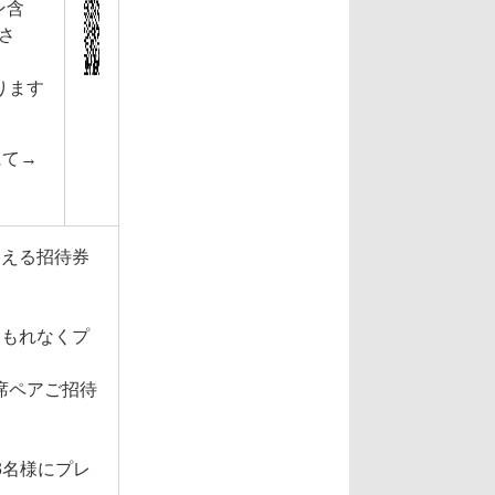
ン含
さ
ります
にて→
使える招待券
をもれなくプ
席ペアご招待
3名様にプレ