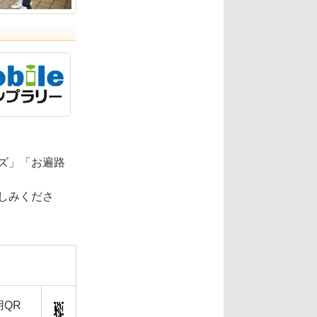
ズ」「お遍路
しみくださ
QR