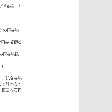
16名様（1
岩手の両会場
の両会場観戦
川の両会場観
す）
ーグ試合会場
にて引き換え
ー画面内応募