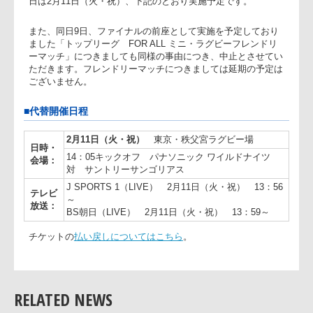
の影響により、観客、選手の安全確保及び、競技の運営が出
ないと判断したため、中止・延期とさせて頂きます。代替開
日は2月11日（火・祝）、下記のとおり実施予定です。
また、同日9日、ファイナルの前座として実施を予定しており
ました「トップリーグ FOR ALL ミニ・ラグビーフレンドリ
ーマッチ」につきましても同様の事由につき、中止とさせて
ただきます。フレンドリーマッチにつきましては延期の予定
ございません。
■代替開催日程
2月11日（火・祝）
東京・秩父宮ラグビー場
日時・
14：05キックオフ パナソニック ワイルドナイツ
会場：
対 サントリーサンゴリアス
J SPORTS 1（LIVE） 2月11日（火・祝） 13：5
テレビ
～
放送：
BS朝日（LIVE） 2月11日（火・祝） 13：59～
RELATED NEWS
チケットの
払い戻しについてはこちら
。