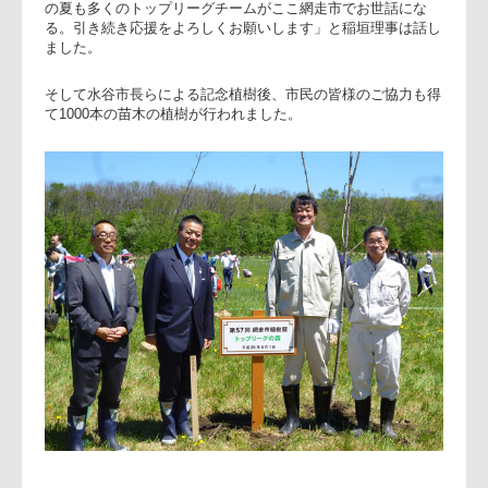
ロジェクトへの感謝の言葉並びに参加された網走市民の皆様
のご挨拶がありました。その後、水谷市長より日本ラグビー
会稲垣純一理事へ感謝状が授与され「日本代表は先日の試合
もサモア代表に勝利を挙げるなど確実に成長している。その
本代表メンバーの多くはトップリーグチーム所属であり、今
の夏も多くのトップリーグチームがここ網走市でお世話にな
る。引き続き応援をよろしくお願いします」と稲垣理事は話
ました。
そして水谷市長らによる記念植樹後、市民の皆様のご協力も
て1000本の苗木の植樹が行われました。