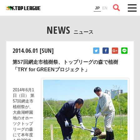
コラム
JP
EN
NEWS
ニュース
2014.06.01 [SUN]
第57回網走市植樹祭、トップリーグの森で植樹
「TRY for GREENプロジェクト」
2014年6月1
日（日） 第
57回網走市
植樹祭が、
大曲湖畔園
地のオホー
ツクトップ