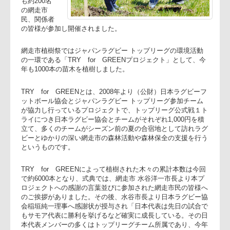
リーグの森
にて本年度
も約200名
の網走市
民、関係者
の皆様が参加し開催されました。
網走市植樹祭ではジャパンラグビー トップリーグの環境活動
の一環である「TRY for GREENプロジェクト」として、今
年も1000本の苗木を植樹しました。
TRY for GREENとは、2008年より（公財）日本ラグビーフ
ットボール協会とジャパンラグビー トップリーグ参加チーム
が協力し行っているプロジェクトで、トップリーグ公式戦１
ライにつき日本ラグビー協会とチームがそれぞれ1,000円を積
立て、多くのチームがシーズン前の夏の合宿地として訪れラ
ビーとゆかりの深い網走市の森林活動や森林保全の支援を行
というものです。
TRY for GREENによって植樹された木々の累計本数は今回
で約6000本となり、式典では、網走市 水谷洋一市長より本プ