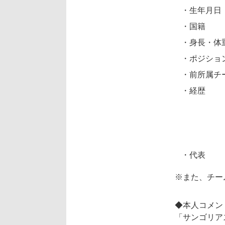
・生年月日
・国籍
・身長・体
・ポジショ
・前所属チ
・経歴
・代表
※また、チー
◆本人コメン
「サンゴリア