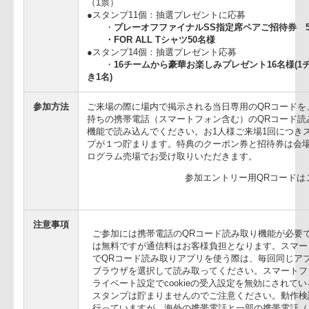
特典の引換はプログラム売場で行います。
特典
●スタンプ1個：「当日自由席半額クーポン」（
●スタンプ2個：「好きなトップリーガー1名選
●スタンプ4個：「チケットアップグレードクー
●スタンプ7個：「スタンプラリー招待券」（1
●スタンプ10個：「ベストファンサービス賞１
（1票）
●スタンプ11個：抽選プレゼントに応募
・
プレーオフファイナルSS指定席ペアご招
・FOR ALL Tシャツ50名様
●スタンプ14個：抽選プレゼント応募
・
16チームから豪華お楽しみプレゼント16
き1名)
参加方法
ご来場の際に場内で掲示される当日専用のQR
持ちの携帯電話（スマートフォン含む）のQR
機能で読み込んでください。お1人様ご来場1回
プが１つ貯まります。特典のクーポン券と招待
ログラム売場でお受け取りいただきます。
参加エントリー用QR