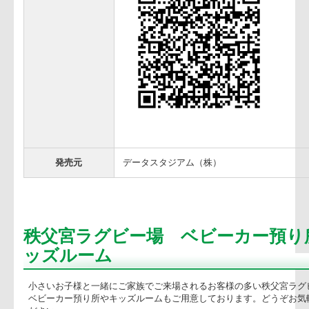
■ iPhone版 URL
https://itunes.apple.com/jp/app/topl
mt=8