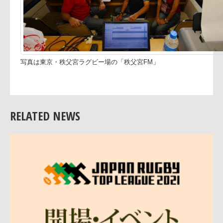
場内FMサービス
携帯ラジオをご持参の上、場内で周波数を合わせてお楽しみ
の方は携帯ラジオをご持参の上、ご自身の携帯ラジオにてお
※秩父宮ラグビー場のラジオ貸出サービスは終了いたしまし
い。
RELATED NEWS
近鉄花園ラグビー場
はなぞのノーサイドステーショ
秩父宮ラグビー場
「秩父宮FM」
88.5MHz