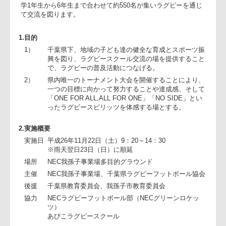
クールトーナメント大会を開催いたします。この大会は地域
子ども達の健全な育成とスポーツ振興を図る一助として開催
せていただいている大会です。当日は、千葉県下スクールの
学1年生から6年生まで合わせて約550名が集いラグビーを通じ
て交流を図ります。
1.目的
1）
千葉県下、地域の子ども達の健全な育成とスポーツ
興を図り、ラグビースクール交流の場を提供するこ
で、ラグビーの普及活動につなげる。
2）
県内唯一のトーナメント大会を開催することにより
一つの目標に向かって努力することや達成感、そし
「ONE FOR ALL,ALL FOR ONE」「NO SIDE」とい
ったラグビースピリッツを体感する場とする。
2.実施概要
実施日
平成26年11月22日（土）9：20～14：30
※雨天翌日23日（日）に順延
場所
NEC我孫子事業場多目的グラウンド
主催
NEC我孫子事業場、千葉県ラグビーフットボール協