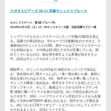
総
17
勝
2
点
クボタスピアーズ 36-11 宗像サニックスブルース
セカンドステージ・第3節 グループB
2014年12月13日（土）12：00キックオフ／大阪・近鉄花園ラグビー場
トップリーグもセカンドステージに入って中盤の3節目を迎え
る。花園での第1試合は、Bグループで2連勝2位のクボタと、2
連敗6位のサニックスとの1戦、両チームはファーストステー
でも対戦があり、その時は42-28とクボタが圧勝している。晴
れてこそいるものの、肌を突き刺すような寒風が吹きすさぶ
中、試合はサニックスのキックオフでスタート。
開始早々、サニックスがSO金川 禎臣のキックパスで攻込む
が、攻め切れずに両チームしばし一進一退が続いた後、最初
得点を挙げたのはクボタ。6分、相手ボールを奪い取ってから
サニックス陣深く攻め込み、相手がオフサイドを犯したとこ
でタップキック、そして、最後はラックからLOキャプテン今