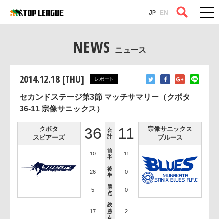
コラム
JP
EN
NEWS
ニュース
2014.12.18 [THU]
レポート
セカンドステージ第3節 マッチサマリー（クボタ
36-11 宗像サニックス）
36
11
クボタ
宗像サニックス
合
計
スピアーズ
ブルース
前
10
11
半
後
26
0
半
勝
5
0
点