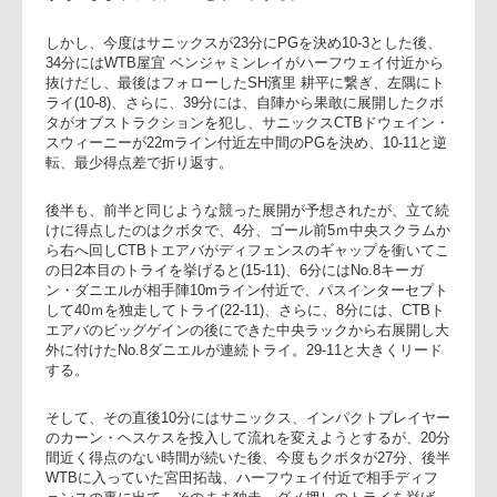
野 達朗に繋いでトライを挙げる(5-0)。次いで得点を挙げたの
もクボタで、18分、ハーフウェイライン付近のラックから左
開して大外のWTB田中 健太にわたると、田中がタッチ際を走
り、内についたCTBアイザイア・トエアバにパスしてトエア
がそのままトライ、10-0とリードする。
しかし、今度はサニックスが23分にPGを決め10-3とした後、
34分にはWTB屋宜 ベンジャミンレイがハーフウェイ付近から
抜けだし、最後はフォローしたSH濱里 耕平に繋ぎ、左隅にト
ライ(10-8)、さらに、39分には、自陣から果敢に展開したクボ
タがオブストラクションを犯し、サニックスCTBドウェイン
スウィーニーが22mライン付近左中間のPGを決め、10-11と逆
転、最少得点差で折り返す。
後半も、前半と同じような競った展開が予想されたが、立て
けに得点したのはクボタで、4分、ゴール前5ｍ中央スクラム
ら右へ回しCTBトエアバがディフェンスのギャップを衝いて
の日2本目のトライを挙げると(15-11)、6分にはNo.8キーガ
ン・ダニエルが相手陣10mライン付近で、パスインターセプ
して40ｍを独走してトライ(22-11)、さらに、8分には、CTBト
エアバのビッグゲインの後にできた中央ラックから右展開し