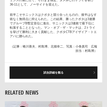
外に付けたNo.8ダニエルが連続トライ。29-11と大きくリード
する。
そして、その直後10分にはサニックス、インパクトプレイヤ
のカーン・ヘスケスを投入して流れを変えようとするが、20
間近く得点のない時間が続いた後、今度もクボタが27分、後
WTBに入っていた宮田拓哉、ハーフウェイ付近で相手ディフ
ェンスの裏に出て、そのまま独走、ダメ押しのトライを挙げ
36-11として、ノーサイドを迎えた。
前半こそサニックスはクボタと競り合ったものの、後半はな
術なく無得点に抑えられた。この結果、勝ったクボタは3連勝
でグループB暫定首位に進出、サニックスは3連敗で最下位に
転落することとなった。マン・オブ・ザ・マッチは、2トライ
を挙げて勝利に大きく貢献した、クボタCTBアイザイア・ト
試合詳細を観る
アバに贈られた。
（記事：蜷川善夫、村島博、北畑幸二、写真：小巻真司 広
RELATED NEWS
担当：村島博