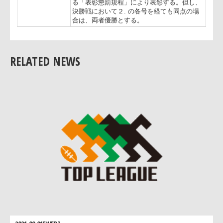
（3）延長戦前後半を実施する（10分ハー
フ）
■競技方法
（4） （3）でも勝敗が付かない場合はリ
ーグ戦順位の上位チームを勝者とする（準
勝のみ）
RELATED NEWS
３. 決勝における勝者を優勝、敗者を準優
勝。準決勝での敗者を3位として、別途定め
る「表彰懲罰規程」により表彰する。但し
決勝戦において２. の各号を経ても同点の場
合は、両者優勝とする。