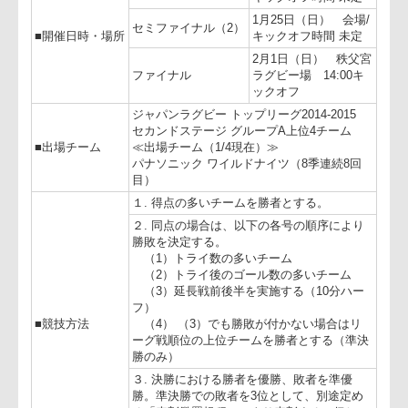
■主催
（公財）日本ラグビーフットボール協会
■特別協賛
株式会社 LIXIL
1月24日（土） 会場
セミファイナル（1）
キックオフ時間 未定
1月25日（日） 会場
セミファイナル（2）
■開催日時・場所
キックオフ時間 未定
2月1日（日） 秩父
ファイナル
ラグビー場 14:00キ
ックオフ
ジャパンラグビー トップリーグ2014-201
セカンドステージ グループA上位4チーム
■出場チーム
≪出場チーム（1/4現在）≫
パナソニック ワイルドナイツ（8季連続8回
目）
１. 得点の多いチームを勝者とする。
２. 同点の場合は、以下の各号の順序により
勝敗を決定する。
（1）トライ数の多いチーム
（2）トライ後のゴール数の多いチーム