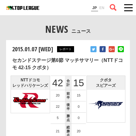
コラム
JP
EN
NEWS
ニュース
2015.01.07 [WED]
レポート
セカンドステージ第6節 マッチサマリー（NTTドコ
モ 42-15 クボタ）
42
15
NTTドコモ
クボタ
合
計
レッドハリケーンズ
スピアーズ
前
20
15
半
後
22
0
半
勝
5
0
点