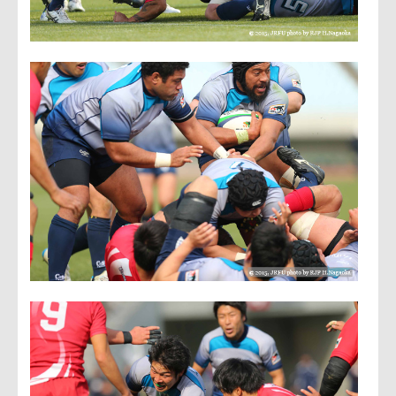
才口將太ゲームキャプテン
「2015年初の試合において、たくさんのファンの方々の前
で試合ができて大変うれしく思っています。前節NECに大
敗してから、自分たちのラグビーを（アタックもディフェン
スも）きっちりするということを意識して1週間準備してき
ました。ディフェンスではファーストタックルとその後の絡
みの部分でうまくいき、クボタにテンポを与えさせなかった
こと、アタックでは自分たちのシステムに沿った動きがしっ
かりでき、80分間全員が動けたことが42点を獲れた大きな
要因だと思います。最終戦が残っているので、勝利目指して
頑張っていきたいと思います」