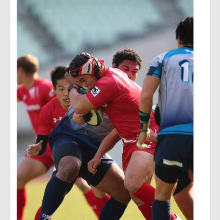
た。一方のNTTドコモはフィルヨーンの効果的なキックでエ
アを確保し、さらにBKが積極的にオープンに展開、フェーズ
を繰り返して生じたクボタの穴を突くことで着実に加点した
いずれにしてもグループBの順位争いは最終節に持ち越され、
各チームとも最後まで気の抜けない状況となった。
マン・オブ・ザ・マッチには、ロングキックと巧みなライン
ントロールで得点のキーマンとなったNTTドコモSOリアン・
フィルヨーンが輝いた。