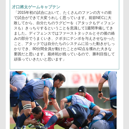
──ファーストステージと比べてブレークダウンが変わってき
ていると思うが？
「システム自体は変えてはいないが、タックラーの2人目が
とにかく圧力をかけ続けようと徹底してきました。当然リス
クはあるが、そこにチャレンジしていくことにチーム全体と
して取り組んできました」
──ワイルドカードを目指して、本日の1勝の評価と次節に向
ては？
「本日、5ポイント獲得と相手にポイントを与えないことが
できました。自力でワイルドカードに行くためには、次戦も
5ポイントを獲り相手にポイントを与えないことが必須で
す。もう一度、規律とシステムを整備して臨みたいと思って
います」
──入替戦に対する意識は？
「今年はワイルドカードに行けるチャンスであり、チームと
しては12位以上をコミットしてきていたので、今はあまり
入替戦という意識は持っていません」