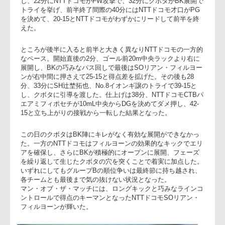
め、さらに直後の11分にゴール前10mの中央ラックからBKが
左に展開、最後は左WTB茂野洸気が左中間に飛び込み10-7と
逆転した。
一方クボタも18分、NTTドコモのラインオフサイドで得たゴ
ル前10m中央のPGを再び立川が難なく決め、10-10と同点に追
いつく。この日の両チームはお互いに積極的な攻撃を繰り返
し、22分にNTTドコモがFW攻撃で、32分にクボタがBK展開
トライを挙げ、前半終了間際の40分にはNTTドコモ才口がPG
を決めて、20-15とNTTドコモがわずかにリードして前半を終
えた。
ところが後半に入ると前半と大きく異なりNTTドコモの一方
なペース。開始直後の2分、ゴール前20m中央ラックより右に
展開し、BKの巧みなパス回しで最後はSOリアン・フィルヨー
ンが右中間に押さえて25-15と得点差を拡げた。その後も28
分、33分にSH辻埜拓也、No.8イオンギ譲のトライで39-15と
し、クボタに引導を渡した。仕上げは38分、NTTドコモCTB
エアミフィポセチが10mL中央からDGを決めてダメ押し、42-
15と立ち上がりの接戦から一転した結果となった。
この日のクボタはBK陣にキレがなく有効な展開ができなかっ