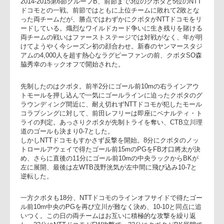
セカンドステージ・第6節 グループB
2015年1月4日（日）11：40キックオフ／大阪・ヤンマースタジアム長居
セカンドステージも残すところあと2節となったトップリーグ
2014-2015第6節グループB、前節まで3位のクボタと5位のNTT
ドコモとの一戦。前節ではともに上位チームに敗れて2敗とな
った両チームだが、勝点ではわずかにクボタがNTTドコモを
ードしている。熾烈なワイルドカード争いに生き残りを賭け
両チームの戦いはファーストステージでは対戦がなく、年が
けてようやく今シーズン初の顔合わせ。新春のヤンマースタ
アムの4,000人を超す熱心なラグビーファンの前、クボタSO
脇秀幸のキックオフで開始された。
先制したのはクボタ。前半2分にゴール前10mの右ラインアウ
トモールを押し込んで一気にゴールラインに迫ったクボタの
ラウンディング間近に、耐え切れずNTTドコモが犯したモー
コラプシングに対して、前田レフリーは即座にペナルティ・
ライの判定。あっさりクボタが先制トライを奪い、CTB立川
道のゴールも決まり0-7とした。
しかしNTTドコモもすかさず反撃を開始。8分にクボタのノッ
トロールアウェイで得たゴール前15mのPGをFB才口將太が決