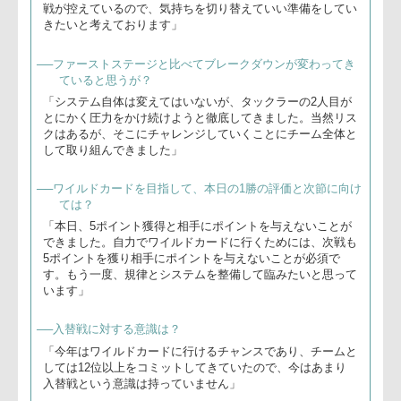
NTTドコモレッドハリケーンズ
下沖正博監督
「まずは、ホーム
ということで多く
のファンの方々の
前でこういった試
合をさせていただ
くことに非常に喜
びを感じておりま
す。本日は、5ポ
下沖監督(右)、才口ゲームキャプテン
イントを獲って勝
てたということ
と、相手にポイン
トを与えなかったということが最大の喜びです。まだ、最終
戦が控えているので、気持ちを切り替えていい準備をしてい
きたいと考えております」