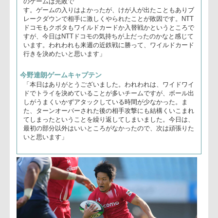
クボタスピアーズ
石倉俊二監督
「このような素晴
らしいスタジアム
でラグビーができ
るということは、
本当に幸せなこと
だと思っていま
す。2週続けて負
けてきたので本日
石倉監督(右)、今野ゲームキャプテン
は勝ちにこだわっ
たのですが、本日
のゲームは完敗で
す。ゲームの入りはよかったが、けが人が出たこともありブ
レークダウンで相手に激しくやられたことが敗因です。NTT
ドコモもクボタもワイルドカードか入替戦かというところで
すが、今日はNTTドコモの気持ちが上だったのかなと感じて
います。われわれも来週の近鉄戦に勝って、ワイルドカード
行きを決めたいと思います」