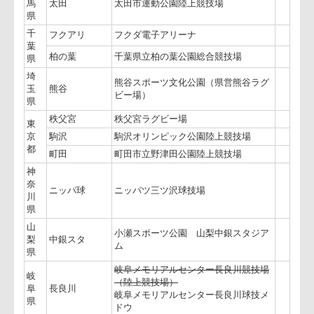
都
道
略称
競技場名
府
県
北
海
月寒
月寒屋外競技場（ラグビー場）
道
岩
手
盛岡南
盛岡南公園球技場
県
群
馬
太田
太田市運動公園陸上競技場
県
千
フクアリ
フクダ電子アリーナ
葉
柏の葉
千葉県立柏の葉公園総合競技場
県
埼
熊谷スポーツ文化公園（県営熊谷ラグ
玉
熊谷
ビー場）
県
秩父宮
秩父宮ラグビー場
東