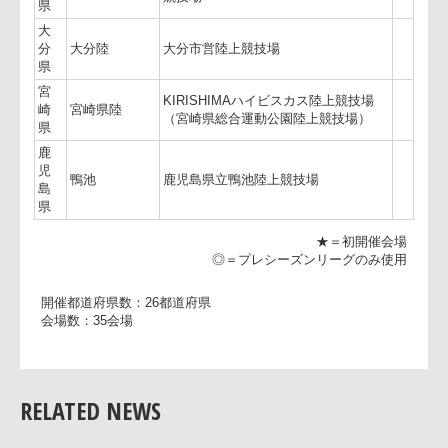
山
口
維新公園陸
維新百年記念公園陸上競技場
県
愛
愛媛県総合運動公園ニンジニアスタジ
媛
ニンスタ
アム
県
高
知
高知春野陸
高知県立春野総合運動公園陸上競技場
県
福
岡
レベスタ
レベルファイブスタジアム
県
熊
本
うまスタ
うまかな・よかなスタジアム
県
長
長崎市総合運動公園 かきどまり陸上
崎
かきどまり
競技場
RELATED NEWS
県
大