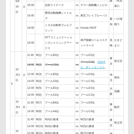
パナソニック ワイル
16:40
NECグリーンロケッツ
vs
ドナイツ
東
秩父
京
サントリーサンゴリア
コカ・コーラレッドス
19:00
vs
ス
パークス
ヤン
NTTドコモレッドハリ
16:40
vs
クボタスピアーズ
大
ーフ
ケーンズ
3
阪
（長
9月
19:00
近鉄ライナーズ
vs
ヤマハ発動機ジュビロ
第2
19
土
日
豊田自動織機シャトル
16:40
vs
東芝ブレイブルーパス
ズ
愛
パロ
知
穂ラ
トヨタ自動車ヴェルブ
19:00
vs
Honda HEAT
リッツ
NTTコミュニケーショ
神戸製鋼コベルコステ
長
かき
16:00
ンズシャイニングアー
vs
ィーラーズ
崎
まり
クス
11:40
M(1)
プールB2位
vs
プールD2位
東
秩父
プールC2位
試合中
京
14:00
M(2)
プールA2位
vs
止、詳しくはこちら
。
10
12:00
M(3)
プールB3位
vs
プールD3位
月3
土
埼
熊谷
日
玉