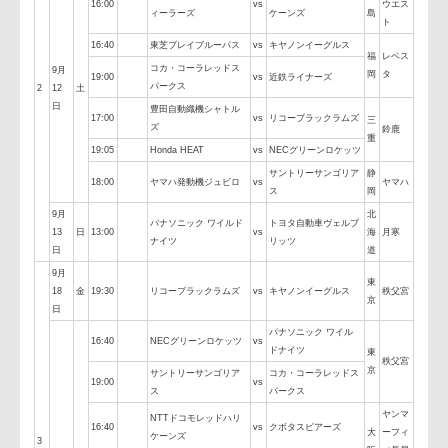
9月
NTTコミュニケーショ
東
11
金
19:30
クボタスピアーズ
vs
ンズシャイニングアー
秩父
京
日
クス
コカ
神戸製鋼コベルコステ
NTTドコモレッドハリ
広
16:00
vs
ウエ
ィーラーズ
ケーンズ
島
ト
16:40
東芝ブレイブルーパス
vs
キヤノンイーグルス
福
レベ
コカ・コーラレッドス
9月
岡
タ
19:00
vs
近鉄ライナーズ
パークス
2
12
土
日
豊田自動織機シャトル
17:00
vs
リコーブラックラムズ
三
ズ
鈴鹿
重
19:05
Honda HEAT
vs
NECグリーンロケッツ
サントリーサンゴリア
静
18:00
ヤマハ発動機ジュビロ
vs
ヤマ
ス
岡
9月
北
パナソニック ワイルド
トヨタ自動車ヴェルブ
13
日
13:00
vs
海
月寒
ナイツ
リッツ
日
道
9月
東
18
金
19:30
リコーブラックラムズ
vs
キヤノンイーグルス
秩父
京
日