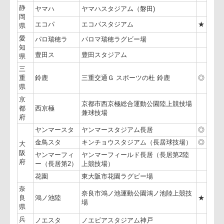
京
駒沢
駒沢オリンピック公園陸上競技場
都
町田
町田市立野津田公園陸上競技場
神
奈
ニッパ球
ニッパツ三ツ沢球技場
川
県
山
小瀬スポーツ公園 山梨中銀スタジア
梨
中銀スタ
ム
県
岐阜メモリアルセンター長良川競技場
岐
（陸上競技場）
阜
長良川
岐阜メモリアルセンター長良川球技メ
県
ドウ
静
ヤマハ
ヤマハスタジアム（磐田)
岡
エコパ
エコパスタジアム
県
愛
パロ瑞穂ラ
パロマ瑞穂ラグビー場
知
豊田ス
豊田スタジアム
県