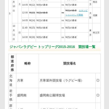
14:05
M(4)
プールA3位
vs
プールC3位
4
12:00
M(5)
プールB1位
vs
プールD1位
大
花園
阪
14:05
M(6)
プールA1位
vs
プールC1位
10
11:40
M(7)
プールB4位
vs
プールD4位
東
月4
日
駒沢
京
14:00
M(8)
プールA4位
vs
プールC4位
日
11:40
M(9)
M(4)の敗者
vs
M(3)の敗者
東
秩父
京
14:00
M(10)
M(4)の勝者
vs
M(3)の勝者
10
12:00
M(11)
M(8)の敗者
vs
M(7)の敗者
埼
月
熊谷
土
玉
14:05
M(12)
M(8)の勝者
vs
M(7)の勝者
10
M(1)の敗者
エキシビ
日
12:00
M(13)
M(2)の敗者
vs
大
5
ションとして開催
花園
阪
14:05
M(14)
M(2)の勝者
vs
M(1)の勝者
10
11:40
M(15)
M(6)の敗者
vs
M(5)の敗者
月
東
日
秩父
11
京
14:00
M(16)
M(6)の勝者
vs
M(5)の勝者
日
ジャパンラグビー トップリーグ2015-2016 競技場一覧