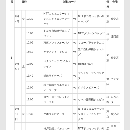
開
節
日時
対戦カード
催
会
県
NTTコミュニケーショ
9月
NTTドコモレッドハリ
東
金
19:30
ンズシャイニングアー
vs
秩父
4日
ケーンズ
京
クス
トヨタ自動車ヴェルブ
13:00
vs
NECグリーンロケッツ
岩
リッツ
盛岡
手
15:05
東芝ブレイブルーパス
vs
リコーブラックラムズ
豊田自動織機シャトル
16:40
キヤノンイーグルス
vs
ズ
東
1
秩父
京
パナソニック ワイルド
9月
19:00
vs
Honda HEAT
土
ナイツ
5日
サントリーサンゴリア
16:40
近鉄ライナーズ
vs
ス
大
ヤン
阪
ー
神戸製鋼コベルコステ
19:00
vs
クボタスピアーズ
ィーラーズ
コカ・コーラレッドス
福
レベ
19:00
vs
ヤマハ発動機ジュビロ
パークス
岡
タ