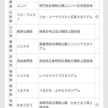
三
重
鈴鹿
三重交通Ｇ スポーツの杜 鈴鹿
県
京
京都市西京極総合運動公園陸上競技場
都
西京極
兼球技場
府
ヤンマースタ
ヤンマースタジアム長居
金鳥スタ
キンチョウスタジアム（長居球技場）
大
阪
ヤンマーフィ
ヤンマーフィールド長居（長居第2陸
府
ー（長居第2）
上競技場）
花園
東大阪市花園ラグビー場
奈
奈良市鴻ノ池運動公園鴻ノ池陸上競技
良
鴻ノ池陸
場
県
兵
ノエスタ
ノエビアスタジアム神戸
庫
ユニバ
神戸総合運動公園ユニバー記念競技場
県
広
コカ・ウエス
島
コカ・コーラウエスト広島スタジアム
ト
県