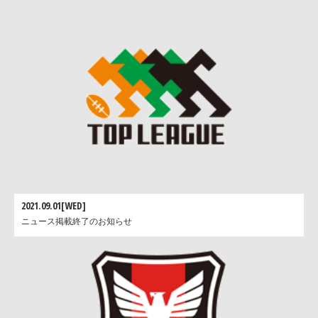
分
大分陸
大分市営陸上競技場
県
宮
KIRISHIMAハイビスカス陸上競技場
崎
宮崎県陸
（宮崎県総合運動公園陸上競技場）
県
鹿
児
鴨池
鹿児島県立鴨池陸上競技場
島
県
★＝初開催会
◎＝プレシーズンリーグのみ使
開催都道府県数：26都道府県
2021.09.01[WED]
会場数：35会場
ニュース掲載終了のお知らせ