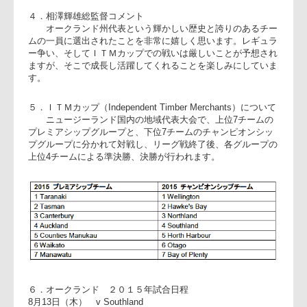
挑戦できるのも会社やチームまたファンの方々そして家族の
えがあってのことなので本当に感謝しています。日本で学ん
ことを生かし、また海外の選手から多くのことを学び日本に
長して帰れるように精一杯頑張ってきます。
４．相澤輝雄総監督コメント
オークランド州代表という輝かしい歴史と誇りのあるチ
ムの一員に選出されたことを非常に嬉しく思います。レギュ
ー争い、そしてＩＴＭカップでの戦いは厳しいことが予想さ
ますが、そこで成長し活躍してくれることを楽しみにしてい
す。
５．ＩＴＭカップ（Independent Timber Merchants）について
ニュージーランド国内の地域代表大会で、上位7チームの
プレミアシップグループと、下位7チームのチャンピオンシッ
プグループに分かれて対戦し、リーグ戦終了後、各グループ
上位4チームによる準決勝、決勝が行われます。