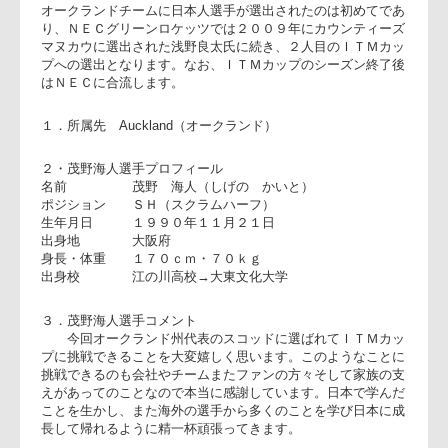
（Independent Timber Merchants）」所属のオークランドチー
ムのスコッドに、茂野海人選手が選出されましたのでお知ら
いたします。
オークランドチームに日本人選手が選出されたのは初めてで
り、ＮＥＣグリーンロケッツでは２００９年にカウンティー
マヌカウに選出された浅野良太氏に続き、２人目のＩＴＭカ
プへの選出となります。なお、ＩＴＭカップのシーズン終了
はＮＥＣに合流します。
１．所属先 Auckland（オークランド）
２・茂野海人選手プロフィール
名前 茂野 海人（しげの かいと）
ポジション ＳＨ（スクラムハーフ）
生年月日 １９９０年１１月２１日
出身地 大阪府
身長・体重 １７０ｃｍ・７０ｋｇ
出身校 江の川高校→大東文化大学
３．茂野海人選手コメント
今回オークランド州代表のスコッドに選ばれてＩＴＭカ
プに挑戦できることを大変嬉しく思います。このようなこと