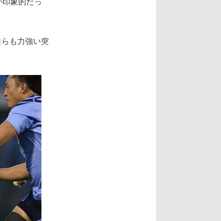
が印象的だっ
自らも力強い突