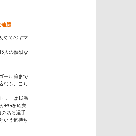
で連勝
初めてのヤマ
45人の熱烈な
ゴール前まで
込むも、こち
トリーは12番
村がPGを確実
力のある選手
という気持ち