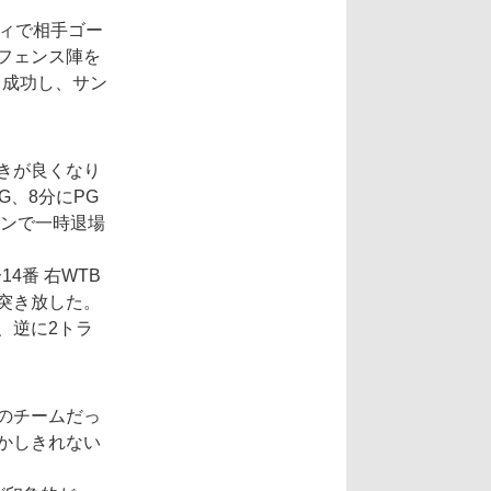
ティで相手ゴー
フェンス陣を
も成功し、サン
きが良くなり
G、8分にPG
ビンで一時退場
4番 右WTB
突き放した。
、逆に2トラ
のチームだっ
かしきれない