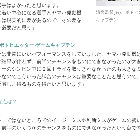
選手はよかったと思います。
清宮監督(右)、ポトヒ
の若い中心になる選手とヤマハ発動機
キャプテン
には現実的に差があるので、その差を
が必要だと思う」
ポトヒエッター ゲームキャプテン
ーは非常にいいパフォーマンスをしていました。ヤマハ発動機
が結果が伴わず、前半のチャンスをものにできなかったのが大
リーのシンビン中に２回トライを取りきれなかったのも大きな
ーなのでこういった試合のチャンスは重要なことだと思うので
反省し、得るものを得たいと思います」
な点は？
レーではないところでのイージーミスや判断ミスがゲームの勢
、前半のいくつかのチャンスをものにできなかったという点で