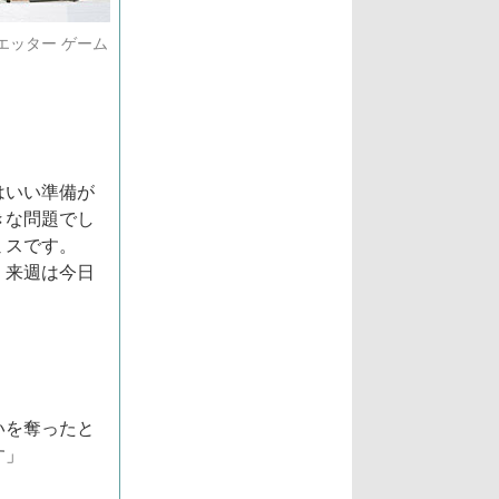
エッター ゲーム
はいい準備が
きな問題でし
ミスです。
、来週は今日
いを奪ったと
す」