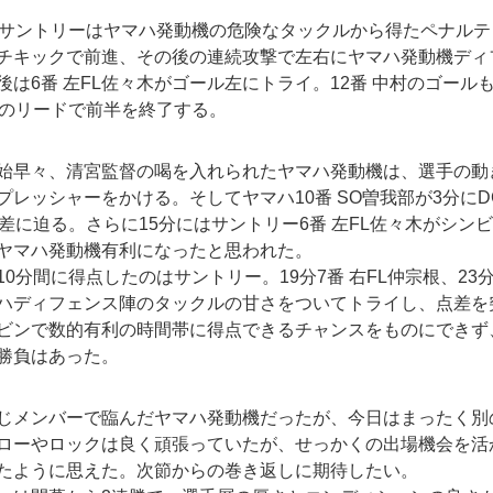
、サントリーはヤマハ発動機の危険なタックルから得たペナル
チキックで前進、その後の連続攻撃で左右にヤマハ発動機ディ
後は6番 左FL佐々木がゴール左にトライ。12番 中村のゴール
点のリードで前半を終了する。
始早々、清宮監督の喝を入れられたヤマハ発動機は、選手の動
プレッシャーをかける。そしてヤマハ10番 SO曽我部が3分にD
点差に迫る。さらに15分にはサントリー6番 左FL佐々木がシン
ヤマハ発動機有利になったと思われた。
0分間に得点したのはサントリー。19分7番 右FL仲宗根、23分1
ハディフェンス陣のタックルの甘さをついてトライし、点差を
ビンで数的有利の時間帯に得点できるチャンスをものにできず
勝負はあった。
じメンバーで臨んだヤマハ発動機だったが、今日はまったく別
ローやロックは良く頑張っていたが、せっかくの出場機会を活
たように思えた。次節からの巻き返しに期待したい。