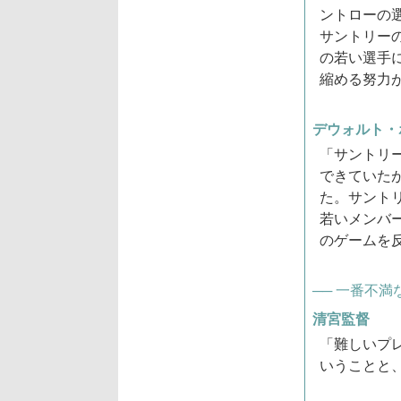
ントローの
サントリー
の若い選手
縮める努力
デウォルト・
「サントリ
できていた
た。サント
若いメンバ
のゲームを
── 一番不満
清宮監督
「難しいプ
いうことと