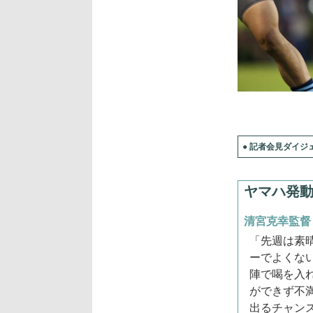
● 記者会見ダイジェ
ヤマハ発
清宮克幸監督
「先週は素
ーでよくな
陣で喝を入
ができず不
出るチャン