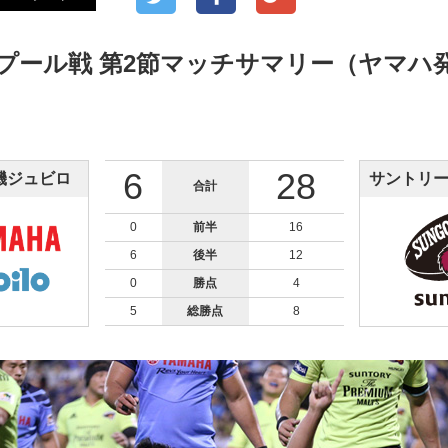
プール戦 第2節マッチサマリー（ヤマハ発動
6
28
機ジュビロ
サントリ
合計
0
前半
16
6
後半
12
0
勝点
4
5
総勝点
8