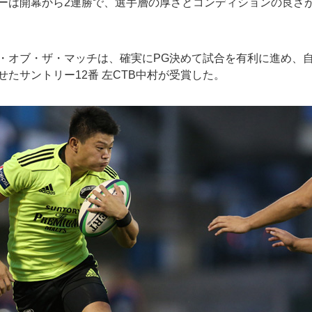
ーは開幕から2連勝で、選手層の厚さとコンディションの良さ
・オブ・ザ・マッチは、確実にPG決めて試合を有利に進め、
せたサントリー12番 左CTB中村が受賞した。