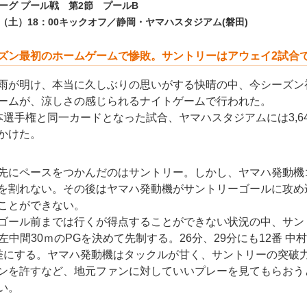
ーグ プール戦 第2節 プールB
2日（土）18：00キックオフ／静岡・ヤマハスタジアム(磐田)
ズン最初のホームゲームで惨敗。サントリーはアウェイ2試合
雨が明け、本当に久しぶりの思いがする快晴の中、今シーズン
ームが、涼しさの感じられるナイトゲームで行われた。
本選手権と同一カードとなった試合、ヤマハスタジアムには3,6
かけた。
先にペースをつかんだのはサントリー。しかし、ヤマハ発動機
を割れない。その後はヤマハ発動機がサントリーゴールに攻め
ことができない。
ゴール前までは行くが得点することができない状況の中、サン
左中間30ｍのPGを決めて先制する。26分、29分にも12番 中
差にする。ヤマハ発動機はタックルが甘く、サントリーの突破
ンを許すなど、地元ファンに対していいプレーを見てもらおう
い。