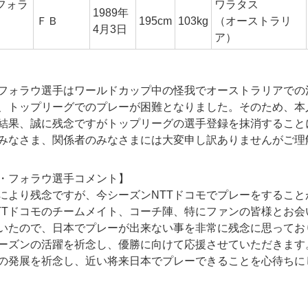
フォラ
ワラタス
1989年
ＦＢ
195cm
103kg
（オーストラリ
4月3日
ア）
フォラウ選手はワールドカップ中の怪我でオーストラリアでの
、トップリーグでのプレーが困難となりました。そのため、本
結果、誠に残念ですがトップリーグの選手登録を抹消すること
みなさま、関係者のみなさまには大変申し訳ありませんがご理
・フォラウ選手コメント】
により残念ですが、今シーズンNTTドコモでプレーをすること
TTドコモのチームメイト、コーチ陣、特にファンの皆様とお会
いたので、日本でプレーが出来ない事を非常に残念に思っており
ーズンの活躍を祈念し、優勝に向けて応援させていただきます
の発展を祈念し、近い将来日本でプレーできることを心待ちに