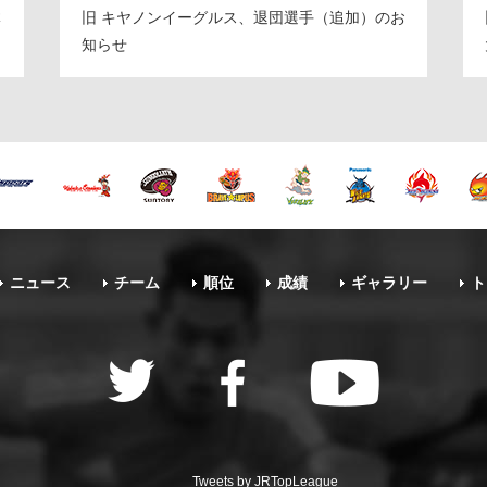
体
旧 キヤノンイーグルス、退団選手（追加）のお
知らせ
ニュース
チーム
順位
成績
ギャラリー
ト
Tweets by JRTopLeague