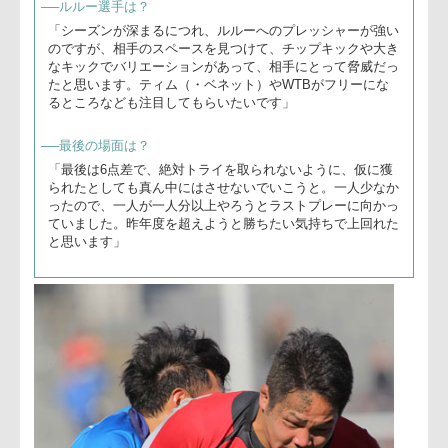
──グラウンドコンディションは？
「グラウンドコンディションがこれでは、スキル、ステップ
がなかなか難しいです。お互い同じ条件とはいえ、選手の安
全も考えて、協会だけでなく我々も何かやらなくてはいけな
いと思います」
──最後の場面は？
「胃がキリキリ、が正直な状況でした。シンビンのところな
ど、我々は自分たちでピンチを招いてしまったところにフォ
ーカスしたいと思います。また、相手の5mライン内で獲り
きれないところも反省点です。だが、最後は選手たちは良く
守ってくれました。シーズン最後になって、キヤノンの成長
を嬉しく思います」
橋野皓介キャプテン
「本日はありがとうございました。先週、完敗して、1週間
しっかり切り替えてきました。キヤノンは昨シーズン、7位
でしたので、それを超えようと毎日言い続けて臨みました。
キヤノンがやろうとしたことはできませんでしたが、勝つん
や、という気持ちで勝てたと思います。来週、トヨタ戦です
が、トヨタさんは昨シーズン6位なので、絶対5位になると