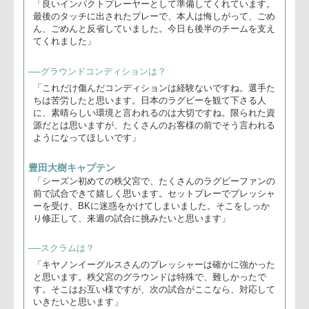
ンの皆様の前で試
合ができてありが
とうございまし
た。試合は前半、
イージーなミスが
出てしまいまし
た。後半は切り替
前田監督(右)、豊田キャプテン
えて、アタックを
変えて点差を縮め
ることができまし
た。前半、ペナルティで獲られたのが痛かったです。切り替
えて、次の試合に臨みたいと思います」
──テイラー選手が良いインパクトを与えているが？
「良いインパクトプレーヤーとして準備してくれています。
最後のタッチに出されたプレーで、本人は悔しがって、ごめ
ん、ごめんと反省していました。今日も後半のチームを支え
てくれました」
──グラウンドコンディションは？
「これだけ傷んだコンディションは経験ないですね。選手た