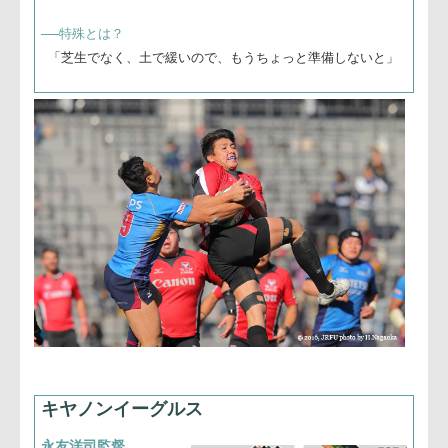
ちは苦労したと思います。日本のラグビーを観て下さる人
に、素晴らしい環境と言われるのは大切ですね。限られた資
源だとは思いますが、たくさんのお客様の前でそう言われる
ようになってほしいです」
豊田大樹キャプテン
「シーズン初めての秩父宮で、たくさんのラグビーファンの
前で試合できて嬉しく思います。セットプレーでプレッシャ
ーを受け、BKに迷惑をかけてしまいました。そこをしっか
り修正して、来週の試合に挑みたいと思います」
──スクラムは？
「キヤノンイーグルスさんのプレッシャーは確かに強かった
と思います。秩父宮のグラウンドは特殊で、難しかったで
す。そこはお互い様ですが、次の試合がここなら、対応して
いきたいと思います」
──特殊とは？
「芝生でなく、土で緩いので、もうちょっと準備しないと」