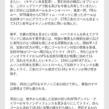
攻撃の前に体を張って必死に食い止める近鉄ライナーズ。
均衡が破れたのは15分、キヤノンFBウィリー・ルルー（南ア
フリカ代表）のインゴールへのキックを同LOアイブス ジャス
ティン（日本代表）が押さえてトライ。CTB三友のゴールも
まり3-10と突き放す。ルルーについて「彼のひらめきに、周
はアジャストできていない。周りがついていけるようにして
きたい」（キヤノン永友監督）。変幻自在の幅広いオプショ
を、このトップリーグで観る喜びを今後も共有していきたい
続く22分には近鉄ボールをターンオーバー。速攻一閃、FBル
ルー、WTB森谷からCTBティム・ベネットに渡ったボールは
近鉄陣ゴールにグラウンディング。CTB三友のゴールも決ま
て3-17と前半はキヤノンが完全に勢いを掴んだ。
後半、古豪の意地を見せたい近鉄。ハーフタイムを終えてグ
ウンドに踏み出す選手達には、何故か幾度もの接戦を繰り広
た者同士のもつ因縁を感じさせる雰囲気があった。開始早々2
分、近鉄の圧力が増し一気にゴールライン付近の密集を形成
近鉄SH金がゴールへ飛び込んでトライ（8-17）。8分にはキヤ
ノンオフサイドからのPGを近鉄SO重光が慎重に決めて11-
17。流れを引き戻したいキヤノン、13分にはNO.8アダム・ト
ムソンが巨体を見事にコントロールして近鉄ディフェンスを