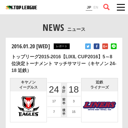
コラム
JP
EN
NEWS
ニュース
2016.01.20 [WED]
レポート
トップリーグ2015-2016【LIXIL CUP2016】5～8
位決定トーナメント マッチサマリー（キヤノン 24-
18 近鉄）
キヤノン
近鉄
24
18
イーグルス
ライナーズ
合
計
前
17
3
半
後
7
15
半