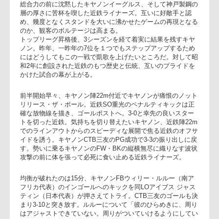
2016年1月16日（土）11：40キックオフ／東京・秩父宮ラグビー場
これまで僅差での激闘を繰り返し、観る者の記憶に多くのシ
ンを残してきた両陣営。ともにトップリーグ全7節のうち5つ
勝ち星を挙げ上位勢に食い込んだが前節、王者パナソニック
総合力の前に沈黙したキヤノンイーグルス、そして神戸製鋼
層の厚さに苦杯を喫した近鉄ライナーズ。互いに好敵手と認
め、幾度となくスタンドを大いに沸かせたゲームの再現とな
のか、観客のボルテージは高まる。
トップリーグ昇格後、3シーズンを経て着実に結果を残すキヤ
ノン。昨年、一昨年の7位を１つでもステップアップするため
にはどうしてもこの一戦で凱歌を上げたいところだ。対して
和2年に創設された近鉄のもつ歴史と伝統、互いのプライドを
かけた試合の幕が上がる。
前半開始早々、キヤノン陣22m付近でキヤノンが痛恨のノッ
リリース・ザ・ボール。近鉄SO重光のペナルティキックは正
確な放物線を描き、ゴールポストへ。3-0と幸先の良いスター
トを切った近鉄。気持ちを切り替えたいキヤノン、近鉄陣22
でのラインアウトからのスピーディな展開で焦る近鉄のオフ
イドを誘う。キヤノンCTB三友のPG成功で3-3の振り出しに戻
す。勢いに乗るキヤノンのFW・BKの縦横無尽に織りなす波