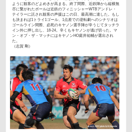
弄しトライ。三友のゴール成功で11-24とキヤノンが再び突き
放す。
19分、26分にはPGをキヤノン三友が続けて外し、勝負のヤマ
は最後まで持ち越される。
35分には、後半から出場した近鉄の切り札WTBアンドレ・テ
イラーがキヤノンディフェンスを置き去りにしてトライ。自
ゴールも決めて18-24と追撃の鐘を打ち鳴らし、呼応するかの
ように観客のどよめきが高まる。終了間際、近鉄陣から縦横
尽に繋がれたボールは近鉄のフィニッシャーWTBアンドレ・
テイラーに託され観客の声援はこの日、最高潮に達した。も
も決まれば1トライ1ゴール、1点差での逆転劇へのシナリオは
ゴールライン間際、必死のキヤノン選手陣が辛うじてタッチ
イン外に押し出し、18-24。辛くもキヤノンが逃げ切った。マ
ン・オブ・ザ・マッチにはキヤノンHO庭井祐輔が選出され
た。
（志賀 剛）