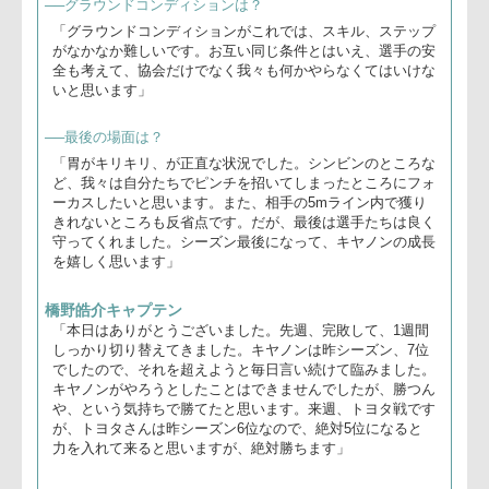
ございました。先
週、パナソニック
さんに言い訳でき
ないぐらいの内
容、結果で、何と
か選手が切り替え
永友監督(右)、橋野キャプテン
て戦ってくれまし
た。最後は良く粘
りました。近鉄さ
んは今シーズン、素晴らしいラグビーをしているので苦戦す
ると思っていましたが、予想どおり、接戦になりました。こ
こまでやって来たディフェンスで、5mラインの中を守れた
と思います」
──ルルー選手は？
「どのチームもディフェンスをしっかり整備してきている
中、何度かラインブレイクしているのはさすがです。彼のア
イディア、閃きに周りがアジャストできない部分が見られま
す。来週は付いて行けるように、今日の試合を良い反省にし
ていきたいと思います」