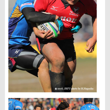
力を入れて来ると思いますが、絶対勝ちます」
──ルルー選手は？
「シーズンが深まるにつれ、ルルーへのプレッシャーが強い
のですが、相手のスペースを見つけて、チップキックや大き
なキックでバリエーションがあって、相手にとって脅威だっ
たと思います。ティム（・ベネット）やWTBがフリーにな
るところなども注目してもらいたいです」
──最後の場面は？
「最後は6点差で、絶対トライを取られないように、仮に獲
られたとしても真ん中にはさせないでいこうと。一人少なか
ったので、一人が一人分以上やろうとラストプレーに向かっ
ていました。昨年度を超えようと勝ちたい気持ちで上回れた
と思います」