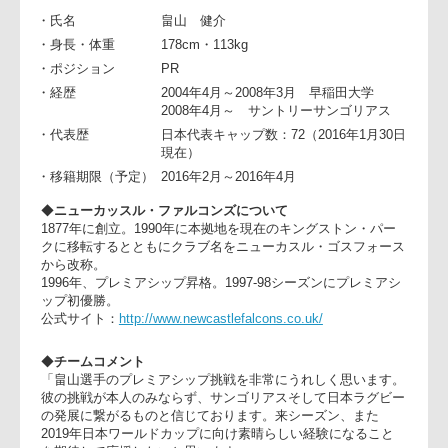
属チーム“ニューカッスル・ファルコンズ”への期限付き移籍が
決定しましたので、下記の通りお知らせ致します。
・氏名
畠山 健介
・身長・体重
178cm・113kg
・ポジション
PR
・経歴
2004年4月～2008年3月 早稲田大学
2008年4月～ サントリーサンゴリアス
・代表歴
日本代表キャップ数：72（2016年1月30
現在）
・移籍期限（予定）
2016年2月～2016年4月
◆
ニューカッスル・ファルコンズについて
1877年に創立。1990年に本拠地を現在のキングストン・パー
クに移転するとともにクラブ名をニューカスル・ゴスフォー
から改称。
1996年、プレミアシップ昇格。1997-98シーズンにプレミアシ
ップ初優勝。
公式サイト：
http://www.newcastlefalcons.co.uk/