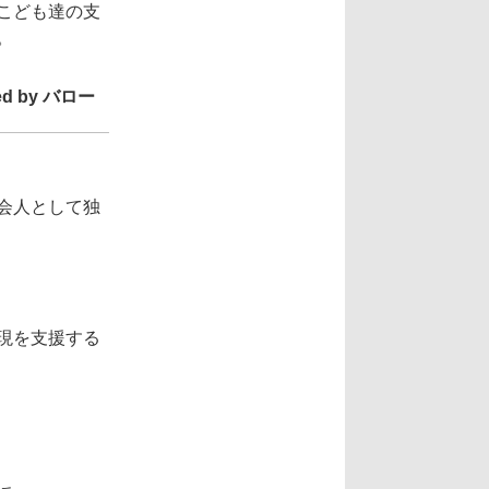
こども達の支
。
d by バロー
会人として独
現を支援する