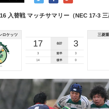
016 入替戦 マッチサマリー（NEC 17-3
ンロケッツ
三菱
17
3
合計
3
前半
3
14
後半
0