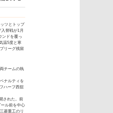
ケッツとトップ
グ入替戦が1月
ウンドを覆っ
気温5度と寒
ップリーグ残留
と両チームの執
たペナルティを
ラフハーフ西舘
開された。前
ゴール前を中心
、三菱重工のリ