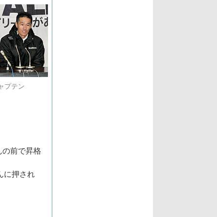
ャプテン
んの前で昇格
んに押され