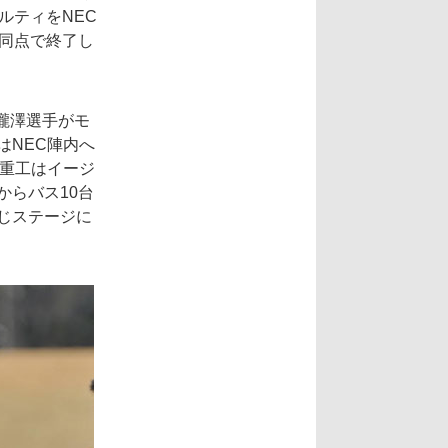
ルティをNEC
て同点で終了し
瀧澤選手がモ
はNEC陣内へ
菱重工はイージ
からバス10台
じステージに