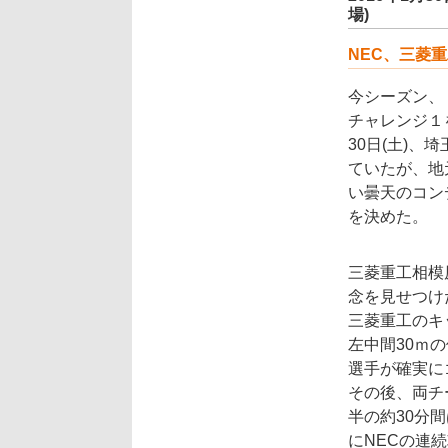
場)
NEC、三菱
今シーズン、
チャレンジ１
30日(土)
ていたが、地
い曇天のコン
を決めた。
三菱重工相模
念を見せつけ
三菱重工のキ
左中間30ｍ
選手が確実に
その後、両チ
半の約30分
にNECの連