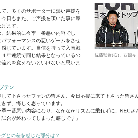
して、多くのサポーターに熱い声援を
。今日もまた、ご声援を頂いた事に厚
上げます。
は、結果的に今季一番悪い内容でし
でパフォーマンスの悪いゲームをさせ
を感じています。自信を持って入替戦
佐藤監督(右)、西館キ
、４年連続で同じ結果となっているの
で流れを変えないといけないと思いま
プテン
援して下さったファンの皆さん、今日応援に来て下さった皆さ
できず、悔しく思っています。
今季一番悪い内容になり、なかなかリズムに乗れずに、NECさ
ま試合が終わってしまった感じです」
ーグとの差を感じた部分は？