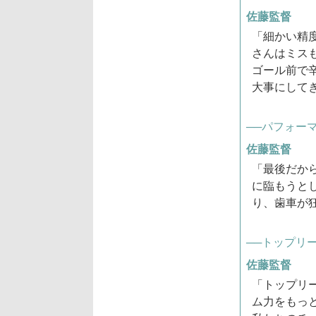
佐藤監督
「細かい精
さんはミス
ゴール前で
大事にして
──パフォー
佐藤監督
「最後だか
に臨もうと
り、歯車が
──トップリ
佐藤監督
「トップリ
ム力をもっ