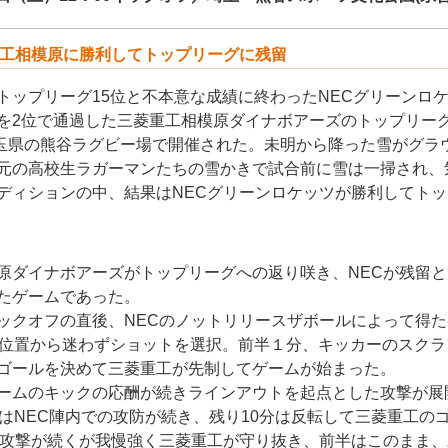
重工相模原に勝利してトップリーグに残留
トップリーグ15位と不本意な成績に終わったNECグリーンロ
を2位で通過した三菱重工相模原ダイナボアーズのトップリー
、埼玉県の熊谷ラグビー場で開催された。未明から降った雪がグラ
元の高校生ラガーマンたちの雪かきで試合前に雪は一掃され、
ディションの中、結果はNECグリーンロケッツが勝利してト
原ダイナボアーズがトップリーグへの返り咲き、NECが残留
たゲームであった。
ックオフの直後、NECのノットリリースザボールによって得
の位置から迷わずショットを選択。前半１分、キッカーのスク
ゴールを決めて三菱重工が先制してゲームが始まった。
ームのキックの応酬が続きラインアウトを起点とした攻撃が展
間はNEC陣内での攻防が続き、残り10分は反転して三菱重工の
続攻撃が続くが我慢強く三菱重工が守り抜き、前半はこのまま