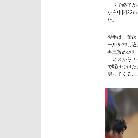
ードで終了か
が左中間22
た。
後半は、奮起
ールを押し込
再三攻め込む
ーミスからチ
で駆けつけた
戻ってくるこ