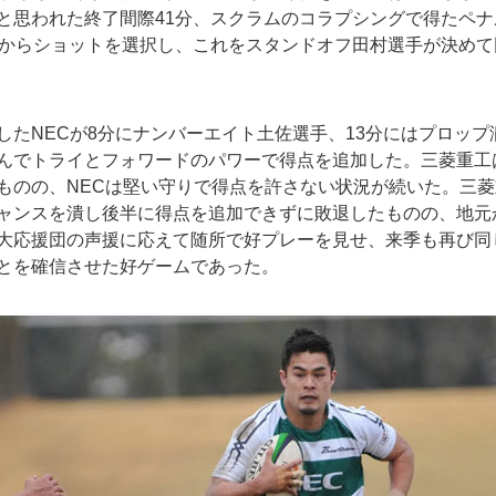
と思われた終了間際41分、スクラムのコラプシングで得たペナ
ｍからショットを選択し、これをスタンドオフ田村選手が決め
したNECが8分にナンバーエイト土佐選手、13分にはプロップ
んでトライとフォワードのパワーで得点を追加した。三菱重工
ものの、NECは堅い守りで得点を許さない状況が続いた。三
ャンスを潰し後半に得点を追加できずに敗退したものの、地元
大応援団の声援に応えて随所で好プレーを見せ、来季も再び同
とを確信させた好ゲームであった。