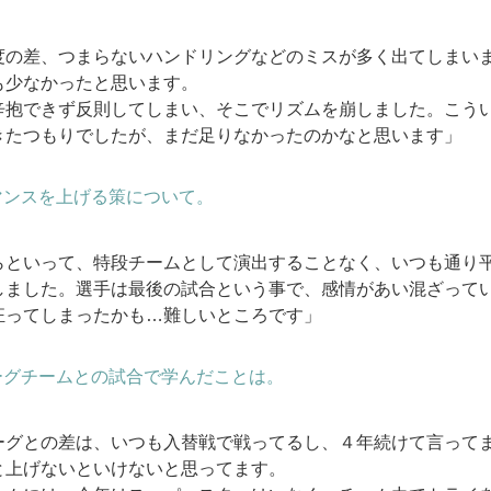
度の差、つまらないハンドリングなどのミスが多く出てしまいま
も少なかったと思います。
辛抱できず反則してしまい、そこでリズムを崩しました。こう
きたつもりでしたが、まだ足りなかったのかなと思います」
マンスを上げる策について。
らといって、特段チームとして演出することなく、いつも通り
しました。選手は最後の試合という事で、感情があい混ざって
狂ってしまったかも…難しいところです」
ーグチームとの試合で学んだことは。
ーグとの差は、いつも入替戦で戦ってるし、４年続けて言って
と上げないといけないと思ってます。