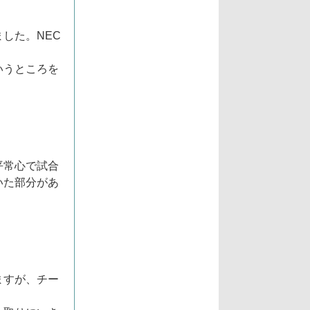
した。NEC
いうところを
平常心で試合
いた部分があ
ますが、チー