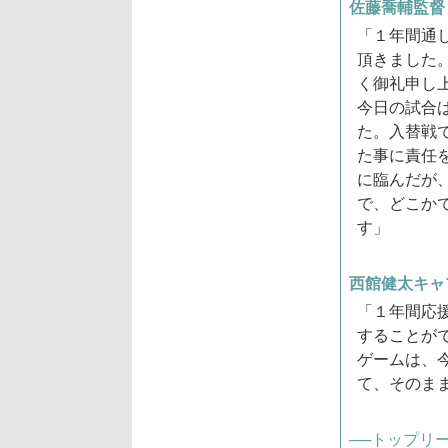
佐藤喬輔監督
「１年間通
頂きました
く御礼申し
今日の試合
た。入替戦
た事に責任
に臨んだが
で、どこか
す」
西館健太キャ
「１年間応
することが
ゲームは、
て、そのま
──トップリ