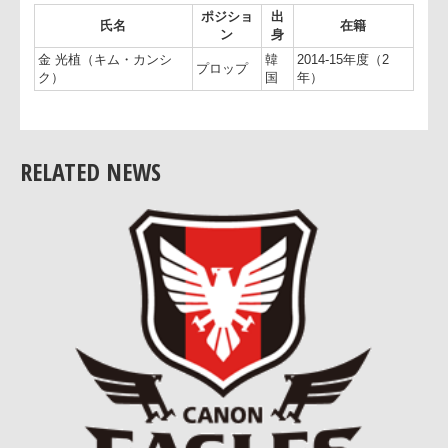
◆ 2015年度退部選手（追加）
ポジショ
出
氏名
在籍
ン
身
金 光植（キム・カンシ
韓
2014-15年度（2
プロップ
ク）
国
年）
RELATED NEWS