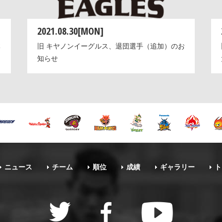
2021.08.30[MON]
体
旧 キヤノンイーグルス、退団選手（追加）のお
知らせ
ニュース
チーム
順位
成績
ギャラリー
ト