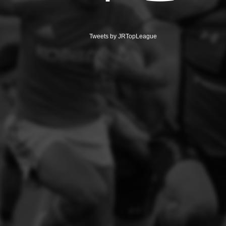
Tweets by JRTopLeague