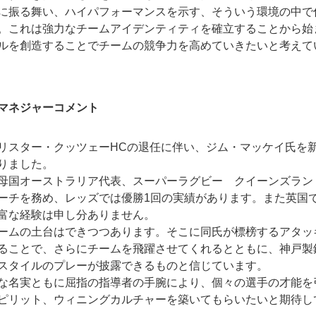
に振る舞い、ハイパフォーマンスを示す、そういう環境の中で
。これは強力なチームアイデンティティを確立することから始
ルを創造することでチームの競争力を高めていきたいと考えて
マネジャーコメント
リスター・クッツェーHCの退任に伴い、ジム・マッケイ氏を新
りました。
母国オーストラリア代表、スーパーラグビー クイーンズラン
ーチを務め、レッズでは優勝1回の実績があります。また英国
富な経験は申し分ありません。
ームの土台はできつつあります。そこに同氏が標榜するアタッ
ることで、さらにチームを飛躍させてくれるとともに、神戸製
スタイルのプレーが披露できるものと信じています。
な名実ともに屈指の指導者の手腕により、個々の選手の才能を
ピリット、ウィニングカルチャーを築いてもらいたいと期待し