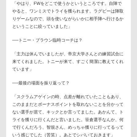
「やはり、FWをどこで使うかというところです。自陣で
やると、ワンミスでトライを獲られます。ラグビーは陣取
りゲームなので、頭を使いながらいかに相手陣へ行けるか
ということに絞っていました」
──トニー・ブラウン臨時コーチは？
「主力は休んでいましたが、帝京大学さんとの練習試合に
来てくれました。トニーが来て、すごく簡潔に教えてくれ
ています」
──最後の場面を振り返って？
「スクラムアゲインの時、点差が離れていたこともあり、
このままだとボーナスポイントを取れないことを分かって
ない選手が居て、キックとか言ってました。あかんて、ト
ライを獲りに行くんだと言いました。笹倉選手なんか、何
で行くんだろう、智規さん、めっちゃ獲りに行ってるって
いう感じでした（苦笑）。あとでシバいておきます」