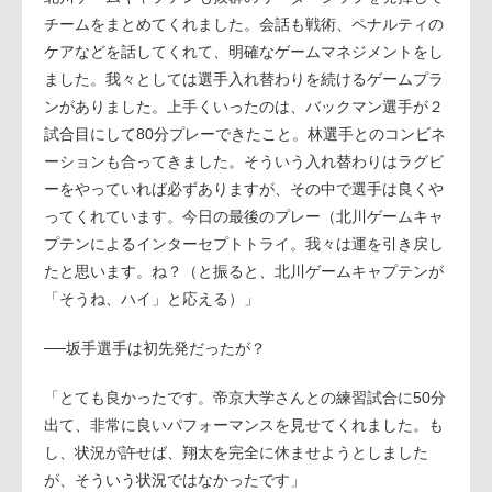
チームをまとめてくれました。会話も戦術、ペナルティの
ケアなどを話してくれて、明確なゲームマネジメントをし
ました。我々としては選手入れ替わりを続けるゲームプラ
ンがありました。上手くいったのは、バックマン選手が２
試合目にして80分プレーできたこと。林選手とのコンビネ
ーションも合ってきました。そういう入れ替わりはラグビ
ーをやっていれば必ずありますが、その中で選手は良くや
ってくれています。今日の最後のプレー（北川ゲームキャ
プテンによるインターセプトトライ。我々は運を引き戻し
たと思います。ね？（と振ると、北川ゲームキャプテンが
「そうね、ハイ」と応える）」
──坂手選手は初先発だったが？
「とても良かったです。帝京大学さんとの練習試合に50分
出て、非常に良いパフォーマンスを見せてくれました。も
し、状況が許せば、翔太を完全に休ませようとしました
が、そういう状況ではなかったです」