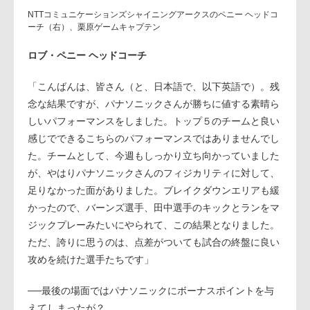
NTTコミュニケーションズシャイニングアークスのペニー ヘッドコ
ーチ（右）、栗原ゲームキャプテン
ロブ・ペニー ヘッドコーチ
「こんばんは、皆さん（と、日本語で、以下英語で）。残
念な結果ですが、パナソニックさんが勝ちに値する素晴ら
しいパフォーマンスをしました。トップ５のチームと良い
感じでできるこちらのパフォーマンスではありませんでし
た。チームとして、今週もしっかり立ち向かっていました
が、やはりパナソニックさんのフィジカリティに対して、
足りなかった面がありました。ブレイクダウンエリアも緩
かったので、バーンズ選手、田中選手のキックとランをマ
ジックプレーみたいにやられて、この結果となりました。
ただ、誇りに思うのは、点差がついても試合の終盤に良い
攻めを続けた選手たちです」
──最後の場面ではパナソニックにボーナスポイントを与
えてしまったが？