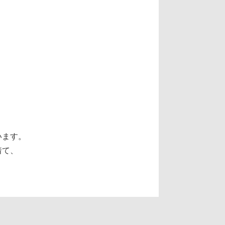
います。
着て、