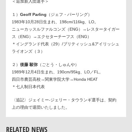
＜追加新入団選手＞
１）
Geoff Parling
（ジェフ・パーリング）
1983年10月28日生まれ、198cm/116kg、LO。
ニューカッスルファルコンズ（ENG）→レスタータイガー
ス（ENG）→エクセターチーフス（ENG）
＊イングランド代表（29）/ブリティッシュ&アイリッシュ
ライオンズ（３）
２）
後藤 駿弥
（ごとう・しゅんや）
1989年12月4日生まれ、190cm/95kg、LO／FL。
四日市農芸高校→関東学院大学→Honda HEAT
＊七人制日本代表
〈追記〉ジェイミー-ジェリー・タウランギ選手は、契約
上の理由で退団いたしました。
RELATED NEWS