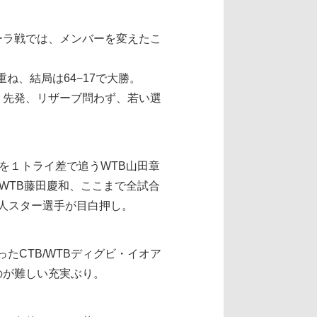
ーラ戦では、メンバーを変えたこ
ね、結局は64−17で大勝。
、先発、リザーブ問わず、若い選
を１トライ差で追うWTB山田章
WTB藤田慶和、ここまで全試合
本人スター選手が目白押し。
CTB/WTBディグビ・イオア
のが難しい充実ぶり。