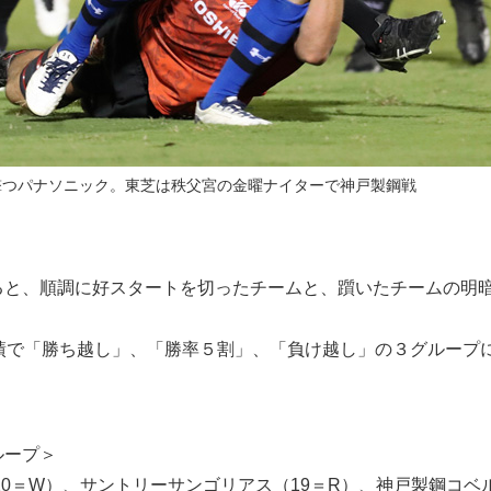
撃つパナソニック。東芝は秩父宮の金曜ナイターで神戸製鋼戦
ると、順調に好スタートを切ったチームと、躓いたチームの明
成績で「勝ち越し」、「勝率５割」、「負け越し」の３グループ
ループ＞
20＝W）、サントリーサンゴリアス（19＝R）、神戸製鋼コベ