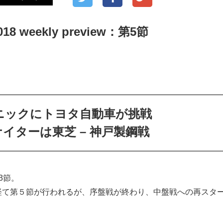
8 weekly preview：第5節
ニックにトヨタ自動車が挑戦
イターは東芝 – 神戸製鋼戦
3節。
経て第５節が行われるが、序盤戦が終わり、中盤戦への再スタ