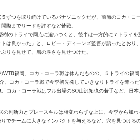
点５ずつを取り続けているパナソニックだが、前節のコカ・コ
了間際までリードを許すなど苦戦。
岡堅樹のトライで同点に追いつくと、後半は一方的に７トライを重
クトは良かった」と、ロビー・ディーンズ監督が語ったとおり
ーぶりを見せて、層の厚さを見せつけた。
のWTB福岡、コカ・コーラ戦は休んだものの、５トライの福岡
谷圭介、コカ・コーラ戦で今季初先発していきなりトライを奪った
也、コカ・コーラ戦はフル出場のSO山沢拓也の若手など、日
ズの判断力とプレースキルは相変わらずな上に、今季から加わった
走りでチームに大きなインパクトを与えるなど、穴を見つける