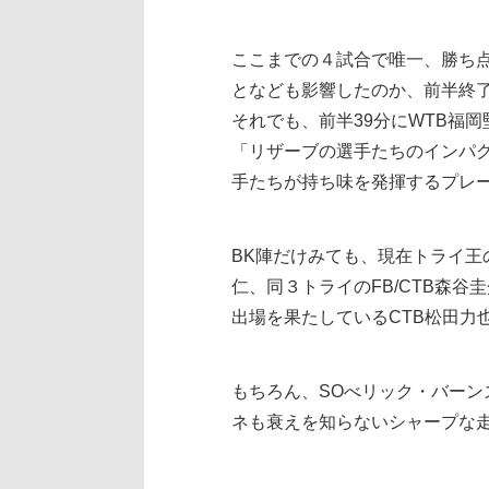
ここまでの４試合で唯一、勝ち
となども影響したのか、前半終
それでも、前半39分にWTB福
「リザーブの選手たちのインパ
手たちが持ち味を発揮するプレ
BK陣だけみても、現在トライ王
仁、同３トライのFB/CTB森
出場を果たしているCTB松田力
もちろん、SOべリック・バーン
ネも衰えを知らないシャープな