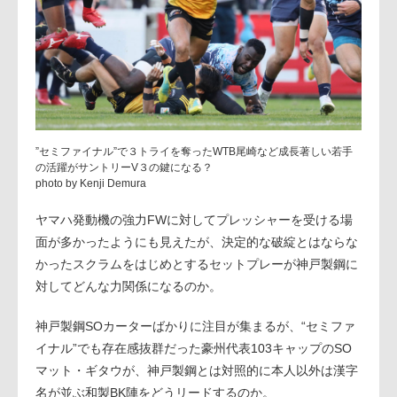
”セミファイナル”で３トライを奪ったWTB尾崎など成長著しい若手
の活躍がサントリーV３の鍵になる？
photo by Kenji Demura
ヤマハ発動機の強力FWに対してプレッシャーを受ける場
面が多かったようにも見えたが、決定的な破綻とはならな
かったスクラムをはじめとするセットプレーが神戸製鋼に
対してどんな力関係になるのか。
神戸製鋼SOカーターばかりに注目が集まるが、“セミファ
イナル”でも存在感抜群だった豪州代表103キャップのSO
マット・ギタウが、神戸製鋼とは対照的に本人以外は漢字
名が並ぶ和製BK陣をどうリードするのか。