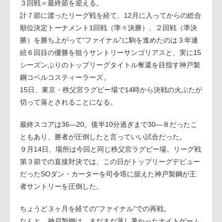
３回戦＝最終節を迎える。
計７節に渡ったリーグ戦を経て、12月に入ってからの総合
順位決定トーナメント1回戦（準々決勝）、２回戦（準決
勝）を勝ち上がって“ファイナル”に駒を進めたのは３年連
続６回目の優勝を狙うサントリーサンゴリアスと、実に15
シーズンぶりのトップリーグタイトル奪還を目指す神戸製
鋼コベルコスティーラーズ。
15日、東京・秩父宮ラグビー場で14時から決戦の火ぶたが
切って落とされることになる。
最終スコアは36—20。後半10分過ぎまで30—８だったこ
ともあり、勝者が圧倒したと言っていい試合だった。
９月14日、場所は今回と同じ秩父宮ラグビー場。リーグ戦
第３節での直接対決では、この日がトップリーグデビュー
だったSOダン・カーターを司令塔に据えた神戸製鋼が王
者サントリーを圧倒した。
ちょうど３ヶ月を経ての“ファイナル”での再戦。
なんと、神戸製鋼は、まだまだ蒸し暑かったナイトゲーム