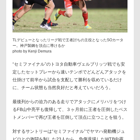
TLデビューとなったリーグ戦で王者討ちの主役となったSOカータ
ー。神戸製鋼を頂点に導けるか
photo by Kenji Demura
“セミファイナル”のトヨタ自動車ヴェルブリッツ戦でも安
定したセットプレーから速いテンポでどんどんアタックを
仕掛けて前半から試合を支配して勝利を収めているだけ
に、チーム状態も当然良好だと考えていいだろう。
最後列からの迫力のある走りでアタックにメリハリをつけ
るFB山中亮平も復帰して、３ヶ月前に王者を圧倒したベス
トメンバーで再び王者を圧倒して頂点に立つことを狙う。
対するサントリーは“セミファイナル”でヤマハ発動機ジュ
ビロとの激闘を制した23人から、負傷退場したWTB中靏