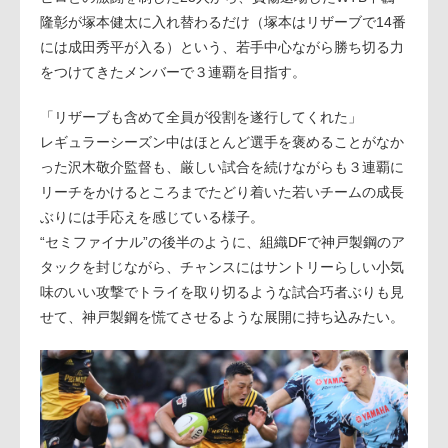
隆彰が塚本健太に入れ替わるだけ（塚本はリザーブで14番
には成田秀平が入る）という、若手中心ながら勝ち切る力
をつけてきたメンバーで３連覇を目指す。
「リザーブも含めて全員が役割を遂行してくれた」
レギュラーシーズン中はほとんど選手を褒めることがなか
った沢木敬介監督も、厳しい試合を続けながらも３連覇に
リーチをかけるところまでたどり着いた若いチームの成長
ぶりには手応えを感じている様子。
“セミファイナル”の後半のように、組織DFで神戸製鋼のア
タックを封じながら、チャンスにはサントリーらしい小気
味のいい攻撃でトライを取り切るような試合巧者ぶりも見
せて、神戸製鋼を慌てさせるような展開に持ち込みたい。