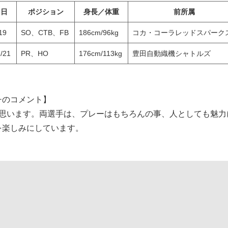
月日
ポジション
身長／体重
前所属
19
SO、CTB、FB
186cm/96kg
コカ・コーラレッドスパーク
/21
PR、HO
176cm/113kg
豊田自動織機シャトルズ
チのコメント】
く思います。両選手は、プレーはもちろんの事、人としても魅力
を楽しみにしています。