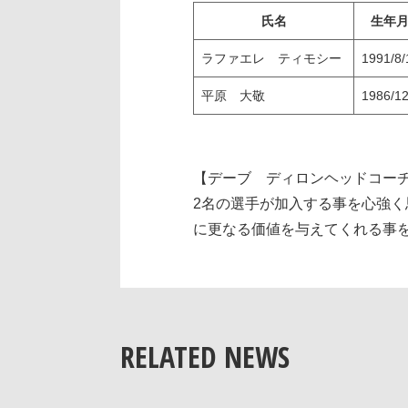
氏名
生年
ラファエレ ティモシー
1991/8/
平原 大敬
1986/12
【デーブ ディロンヘッドコー
2名の選手が加入する事を心強
に更なる価値を与えてくれる事
RELATED NEWS