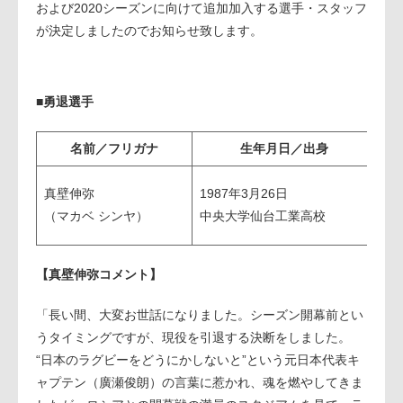
および2020シーズンに向けて追加加入する選手・スタッフ
が決定しましたのでお知らせ致します。
■勇退選手
名前／フリガナ
生年月日／出身
真壁伸弥
1987年3月26日
LO
（マカベ シンヤ）
中央大学仙台工業高校
【真壁伸弥コメント】
「長い間、大変お世話になりました。シーズン開幕前とい
うタイミングですが、現役を引退する決断をしました。
“日本のラグビーをどうにかしないと”という元日本代表キ
ャプテン（廣瀬俊朗）の言葉に惹かれ、魂を燃やしてきま