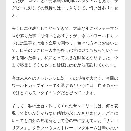
したが、ロシアとの開幕戦の満員のスタジアムを見て、ラ
グビーに対しての気持ちはすっきりして、悔いはありませ
ん。
長く日本代表としてやってきて、大事な年にパフォーマン
スが落ちた事には悔いもありますが、今回のワールドカッ
プには選手とは違う立場で関わり、色々な方々とお会いし
て、自分のラグビー人生を多くの方に見てもらっていた事
実を知れた事は、私にとって大きな財産となりました。今
まで応援してくださった皆様には心から感謝しています。
今は未来へのチャレンジに対しての期待が大きく、今回の
ワールドカップイヤーで引退するというのは、自分の人生
ではとても良いタイミングだと思っています。
そして、私の土台を作ってくれたサントリーには、何と表
現して良いか分からない感謝の念しかありません。どこに
いっても自分の居場所として心の中に据えていた「サンゴ
リアス」。クラブハウスとトレーニングルームは辛い思い