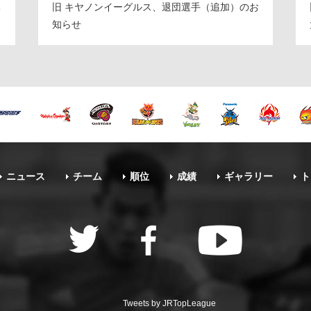
体
旧 キヤノンイーグルス、退団選手（追加）のお
知らせ
ニュース
チーム
順位
成績
ギャラリー
ト
Tweets by JRTopLeague