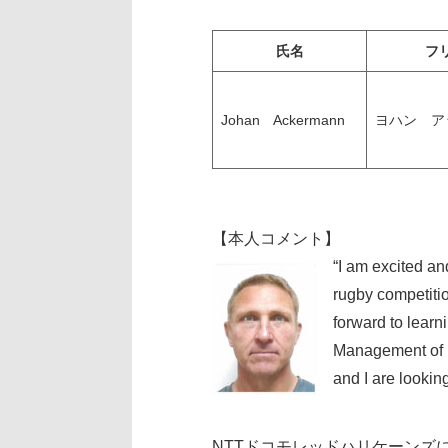
氏名
フ
Johan Ackermann
ヨハン ア
【本人コメント】
“I am excited a
rugby competitio
forward to lear
Management of 
and I are lookin
NTTドコモレッドハリケーンズ