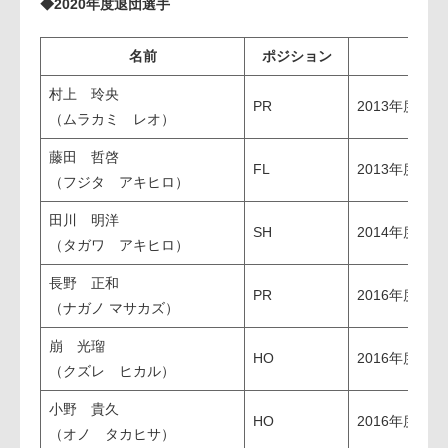
◆2020年度退団選手
名前
ポジション
村上 玲央
PR
2013年度～2
（ムラカミ レオ）
藤田 哲啓
FL
2013年度～2
（フジタ アキヒロ）
田川 明洋
SH
2014年度～2
（タガワ アキヒロ）
長野 正和
PR
2016年度～2
（ナガノ マサカズ）
崩 光瑠
HO
2016年度～2
（クズレ ヒカル）
小野 貴久
HO
2016年度～2
（オノ タカヒサ）