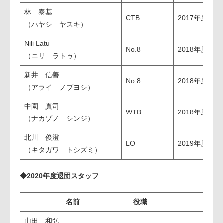
林 泰基
CTB
2017年度～2
（ハヤシ ヤスキ）
Nili Latu
No.8
2018年度～2
（ニリ ラトゥ）
新井 信善
No.8
2018年度～2
（アライ ノブヨシ）
中園 真司
WTB
2018年度～2
（ナカゾノ シンジ）
北川 俊澄
LO
2019年度～2
（キタガワ トシズミ）
◆2020年度退団スタッフ
名前
役職
山田 和弘