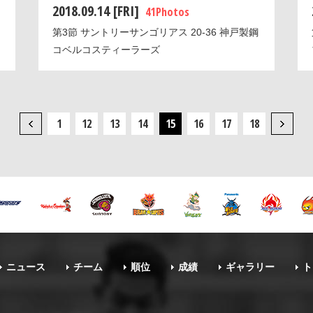
2018.09.14 [FRI]
41 Photos
第3節 サントリーサンゴリアス 20-36 神戸製鋼
コベルコスティーラーズ
1
12
13
14
15
16
17
18
ニュース
チーム
順位
成績
ギャラリー
ト