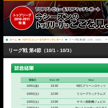
ホーム
TOPプレビュー＆TOPマッチレポート
リーグ戦 第4節（10/1 - 10/3） 
リーグ戦 第4節（10/1 - 10/3）
開催日
Kick Off
Host
10/01(金)
19:30
NECグリーンロケッツ
10/02(土)
12:00
リコーブラックラムズ
10/02(土)
13:00
ヤマハ発動機ジュビロ