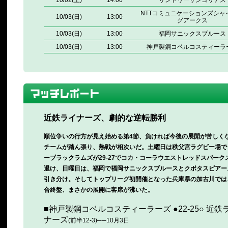
10/02(土)
14:00
サントリーサンゴリアス
NTTコミュニケーションズシャ
10/03(日)
13:00
グアークス
10/03(日)
13:00
福岡サニックスブルース
10/03(日)
13:00
神戸製鋼コベルコスティーラ
近鉄ライナーズ、劇的な逆転勝利
順位争いの行方が見え始める第4節、負ければ今後の展開が苦しく
チームが踏ん張り、熱戦が相次いだ。土曜日は秩父宮ラグビー場で
ーブラックラムズが29-27でコカ・コーラウエストレッドスパーク
退け、日曜日は、福岡で福岡サニックスブルースとクボタスピアー
引き分け。そしてトップリーグ初開催となった兵庫県の加古川では
合終盤、まさかの展開に客席が沸いた。
■神戸製鋼コベルコスティーラーズ ●22-25○ 近鉄
ナーズ
(前半12-3)──10月3日