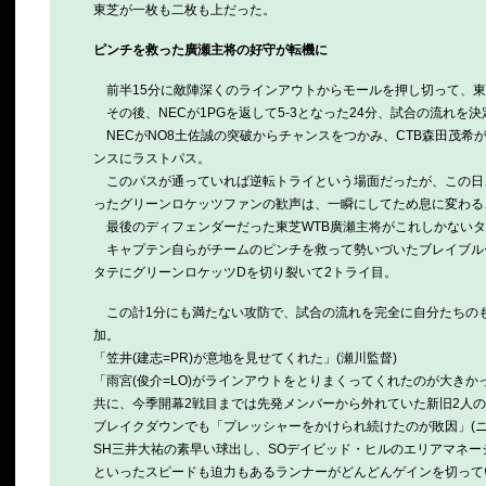
東芝が一枚も二枚も上だった。
ピンチを救った廣瀬主将の好守が転機に
前半15分に敵陣深くのラインアウトからモールを押し切って、東
その後、NECが1PGを返して5-3となった24分、試合の流れを決
NECがNO8土佐誠の突破からチャンスをつかみ、CTB森田茂希
ンスにラストパス。
このパスが通っていれば逆転トライという場面だったが、この日、
ったグリーンロケッツファンの歓声は、一瞬にしてため息に変わる
最後のディフェンダーだった東芝WTB廣瀬主将がこれしかないタ
キャプテン自らがチームのピンチを救って勢いづいたブレイブルー
タテにグリーンロケッツDを切り裂いて2トライ目。
この計1分にも満たない攻防で、試合の流れを完全に自分たちのも
加。
「笠井(建志=PR)が意地を見せてくれた」(瀬川監督)
「雨宮(俊介=LO)がラインアウトをとりまくってくれたのが大きかっ
共に、今季開幕2戦目までは先発メンバーから外れていた新旧2人
ブレイクダウンでも「プレッシャーをかけられ続けたのが敗因」(ニ
SH三井大祐の素早い球出し、SOデイビッド・ヒルのエリアマネー
といったスピードも迫力もあるランナーがどんどんゲインを切って