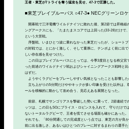
王者・東芝が7トライを奪う猛攻を見せ、47-3で圧勝した。
■東芝ブレイブルーパス ○47-3● NECグリーンロ
開幕戦で三洋電機ワイルドナイツに敗れた後、第2節では昇格組の
ングアークスにも、「たまたまスコアでは上回った(33-28)だけで
という大苦戦。
序盤戦、いまひとつ波に乗れなかった東芝だったが、ショートブレ
の対戦では、とにかく激しく、そして重厚に、テンポよく前に出て
しい存在感を見せつけた。
この日はブレイブルーパスにとっては、今季3度目となる秩父宮
った前述のワイルドナイツ戦およびシャイニングアークス戦時と比
はずだ。
ようやくラグビーをプレーしやすい気候となったことも影響した
立ち上がりの5分間だけややキックが多い印象を受けた以外は、
ールを積極的に動かして攻め合う、見応えある展開となった。
前節、札幌でサンゴリアスを撃破した勢いに乗って、2節連続で
ッツは、この日もSOにブライス・ロビンスを入れて、守りだけで
ないトータルラグビーで、王者を慌てさせる場面も確かにあった。
それでも、「80分間通しての完成度という点では、東芝の方が良
前に出る激しさ、あるいはひとつのプレーに対するまわりの選手た