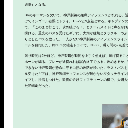
退場）となる。
BKのキーマンを欠いて、神戸製鋼の組織ディフェンスが乱れる。近
けてインゴール右隅にトライ。13-22と9点差とする。キャプテ
で、「このまま行こう、攻め続けろ！」とチームメイトに声をかけ続
掛ける。重光のパスを受けたギアに、大畑が猛然とタックル、つぶ
りとしたパスを放った。一人少ない神戸製鋼のディフェンスライン
ールを目指した。約60ｍの独走トライで、20-22。瞬く間の2点差
残り時間は2分ほど。神戸製鋼が時間を上手く使えば、逃げ切るこ
ホーンが鳴る。プレーが途切れれば試合終了である。攻めきるか、
できない神戸製鋼が懸命に守る白熱の攻防が続いた。ラストパスを
ル受けたギアは、神戸製鋼ディフェンスが届かない左タッチライン
イブし、決着をつけた。歓喜の近鉄フィフティーンの横で、大畑大
た逆転劇だった。