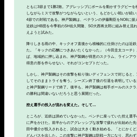
ともに3節まで1勝2敗。アグレッシブにボールを動かすラグビーを
しながらミスで攻撃がつながらないという、もどかしい戦いが続い
4節での対戦である。神戸製鋼は、ベテランの伊藤剛臣をNO8に据
近鉄はHB団を今季初のSH佐久間隆、SO大西将太郎に組み替え流
えようと試みた。
降りしきる雨の中、キックオフ直後から積極的に仕掛けたのは近鉄
た。「キックの応酬につきあいたくなかった」（今田圭太コーチ）
ば、地域的に押し込まれ、神戸製鋼が得意のスクラム、ラインアウ
得意の形を作らせない。それがコンセプトだった。
しかし、神戸製鋼はその攻撃を粘り強いディフェンスで封じると、
してそのままトライを奪う。シーズン終了後の引退を表明している大
と神戸製鋼リードで終了。後半も、神戸製鋼は相手ボールのスクラム
の勝利は間違いないだろうと思う展開だった。
控え選手の投入が流れを変えた。そして…
ところが、近鉄は諦めていなかった。ベンチに座っていた控え選手
に声をかけた。前半からのアグレッシブな攻撃で疲れが出始めた先発
田中優介が投入されると、試合は大きく動き始める。「とにかくど
どんパスを出した。この攻撃に神戸製鋼は防戦一方になり、思わずオ