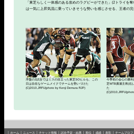
「東芝らしく一体感のある攻めのラグビーができた」(2トライを奪
は一気に上昇気流に乗っていきそうな勢いを感じさせる、王者の完
序盤の3試合ではミスの目立った東芝SOヒルも、この
今季初の会心の勝利
日は自在なゲームメイクでチームを勢いづけた
芝WTB廣瀬主将(右
(C)2010,JRFU(photo by Kenji Demura RJP)
た
(C)2010,JRFU(photo
ホーム
ニュース
チケット情報
試合予定・結果
順位
成績
表彰
チームプロフ