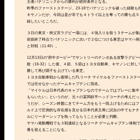
王者パナソニックからの勝利が絶対条件となる。
昨季のファーストステージ、23-18でパナソニックを破った経験も
キヤノンだが、今回は是が非でも４トライ以上を奪っての勝ち点５
録したいところだ。
３日の東京・秩父宮ラグビー場には、４強入りを狙う３チームが集
前節終了時点でパナソニックに次いで２位につける東芝はヤマハ発
と対戦（11:40）。
12月13日の“府中ダービー”でサントリーのテンポある攻撃ラグビ
敗（16-32）した後、４節、５節はトヨタ自動車、キヤノンに対し
勝して再び調子を上げている東芝。
トヨタ自動車戦から復帰したFLリーチ マイケルをファーストステ
では任せなかったゲームキャプテンに指名。
「マイケルは日本代表のキャプテンなのでチームではプレーに集中
もらいたい」というのが、元々の冨岡鉄平ヘッドコーチの考えだっ
うだが、シーズン終盤にきてチーム力をもう一段上げるためにはフ
ルド上で圧倒的な存在感を見せる日本代表主将に試合の中でもナチ
ルにリーダーシップを執ってもらうことが必要と判断。
ヤマハ発動機戦でも３戦連続となるリーチ ゲームキャプテン体制
番を迎えることになる。