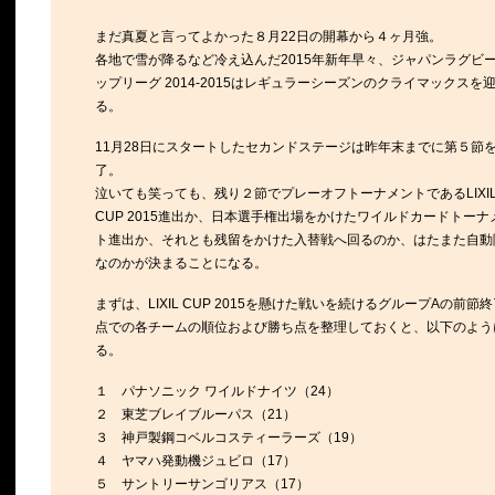
まだ真夏と言ってよかった８月22日の開幕から４ヶ月強。
各地で雪が降るなど冷え込んだ2015年新年早々、ジャパンラグビー
ップリーグ 2014-2015はレギュラーシーズンのクライマックスを
る。
11月28日にスタートしたセカンドステージは昨年末までに第５節
了。
泣いても笑っても、残り２節でプレーオフトーナメントであるLIXI
CUP 2015進出か、日本選手権出場をかけたワイルドカードトーナ
ト進出か、それとも残留をかけた入替戦へ回るのか、はたまた自動
なのかが決まることになる。
まずは、LIXIL CUP 2015を懸けた戦いを続けるグループAの前節
点での各チームの順位および勝ち点を整理しておくと、以下のよう
る。
１ パナソニック ワイルドナイツ（24）
２ 東芝ブレイブルーパス（21）
３ 神戸製鋼コベルコスティーラーズ（19）
４ ヤマハ発動機ジュビロ（17）
５ サントリーサンゴリアス（17）