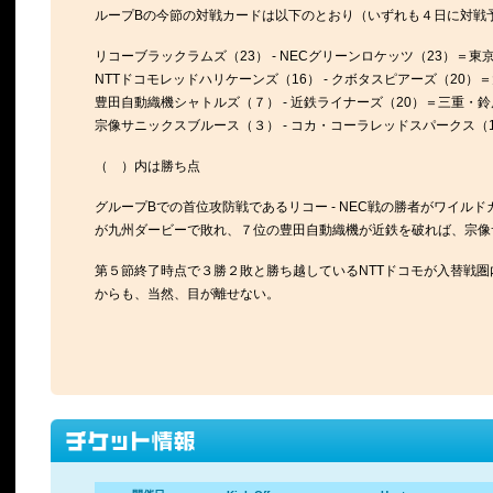
ループBの今節の対戦カードは以下のとおり（いずれも４日に対戦
リコーブラックラムズ（23） - NECグリーンロケッツ（23）＝東京・
NTTドコモレッドハリケーンズ（16） - クボタスピアーズ（20）＝
豊田自動織機シャトルズ（７） - 近鉄ライナーズ（20）＝三重・鈴鹿 
宗像サニックスブルース（３） - コカ・コーラレッドスパークス（14
（ ）内は勝ち点
グループBでの首位攻防戦であるリコー - NEC戦の勝者がワイ
が九州ダービーで敗れ、７位の豊田自動織機が近鉄を破れば、宗像
第５節終了時点で３勝２敗と勝ち越しているNTTドコモが入替戦
からも、当然、目が離せない。