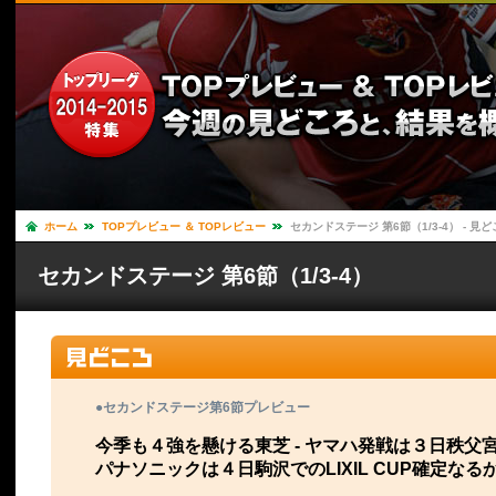
ホーム
TOPプレビュー ＆ TOPレビュー
セカンドステージ 第6節（1/3-4） - 見
セカンドステージ 第6節（1/3-4）
●セカンドステージ第6節プレビュー
今季も４強を懸ける東芝 - ヤマハ発戦は３日秩父
パナソニックは４日駒沢でのLIXIL CUP確定なる