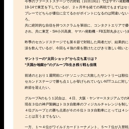
今季のファーストステージでの対戦（10月19日）ではヤマハ発動
19-14で東芝を下しているが、２ヶ月半を経ての再戦でもまずはセ
プレーでどちらが優位に立てるかがポイントになるのは間違いない
ろ。
共に絶対的な自信を持つスクラムを筆頭に、コンタクトエリアで優
され、共に東芝・SH小川高廣、ヤマハ発動機・FB五郎丸歩とい
昨季のセカンドステージでも第６節で対戦した両者だが、結果的に
涙を飲んでいるが、今回も４強の座を懸けたとびきり激しい戦いと
サントリーの“太田ショック”から立ち直りは？
“天国か地獄か”のグループB生き残り戦も佳境
前述のとおり１週間前にパナソニックに大敗したサントリーは順位
セカンドステージで勝ち点１しか挙げられていないNTTコムに対
終節を迎えたい。
グループAのもう１試合は、４日、大阪・ヤンマースタジアムでの神戸製
現在３位の神戸製鋼はトヨタ自動車のフィジカルチャレンジを制し
４位グループとの勝ち点差が６の６位トヨタ自動車にとっては４シ
ことは言うまでもない。
一方、１〜４位がワイルドカードトーナメント、５〜７位が入替戦