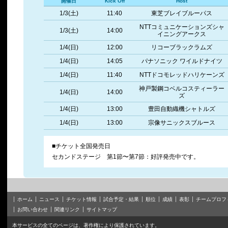
開催日
Kick Off
Host
1/3(土)
11:40
東芝ブレイブルーパス
NTTコミュニケーションズシャ
1/3(土)
14:00
イニングアークス
1/4(日)
12:00
リコーブラックラムズ
1/4(日)
14:05
パナソニック ワイルドナイツ
1/4(日)
11:40
NTTドコモレッドハリケーンズ
神戸製鋼コベルコスティーラー
1/4(日)
14:00
ズ
1/4(日)
13:00
豊田自動織機シャトルズ
1/4(日)
13:00
宗像サニックスブルース
■チケット全国発売日
セカンドステージ 第1節〜第7節：好評発売中です。
ホーム
ニュース
チケット情報
試合予定・結果
順位
成績
表彰
チームプロフ
お問い合わせ
関連リンク
サイトマップ
本サービスの全てのページは、著作権により保護されています。