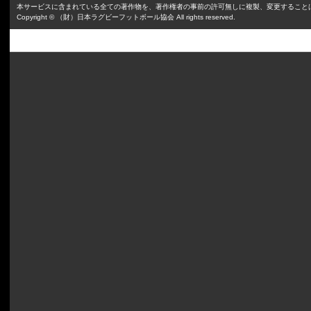
本サービスに含まれている全ての著作物を、著作権者の事前の許可無しに複製、変更すること
Copyright © （財）日本ラグビーフットボール協会 All rights reserved.