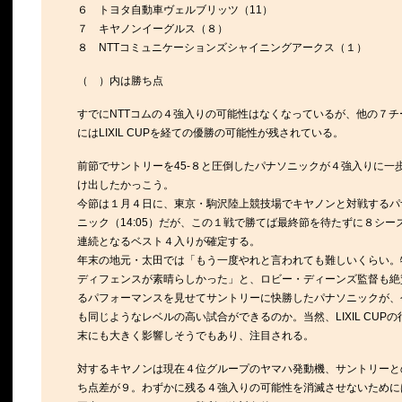
６ トヨタ自動車ヴェルブリッツ（11）
７ キヤノンイーグルス（８）
８ NTTコミュニケーションズシャイニングアークス（１）
（ ）内は勝ち点
すでにNTTコムの４強入りの可能性はなくなっているが、他の７チ
にはLIXIL CUPを経ての優勝の可能性が残されている。
前節でサントリーを45-８と圧倒したパナソニックが４強入りに一
け出したかっこう。
今節は１月４日に、東京・駒沢陸上競技場でキヤノンと対戦するパ
ニック（14:05）だが、この１戦で勝てば最終節を待たずに８シー
連続となるベスト４入りが確定する。
年末の地元・太田では「もう一度やれと言われても難しいくらい。
ディフェンスが素晴らしかった」と、ロビー・ディーンズ監督も絶
るパフォーマンスを見せてサントリーに快勝したパナソニックが、
も同じようなレベルの高い試合ができるのか。当然、LIXIL CUPの
末にも大きく影響しそうでもあり、注目される。
対するキヤノンは現在４位グループのヤマハ発動機、サントリーと
ち点差が９。わずかに残る４強入りの可能性を消滅させないために