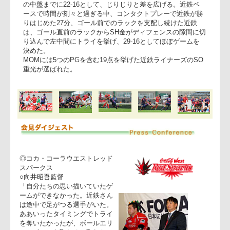
センター、ベイトマンが左隅に飛び込みトライ。難しい位置
からのGKをFBウェブが決め、13-16とゲームを引っくり返
す。
しかし、近鉄は焦ることなく、コカ・コーラウエストの反則
にSO重光が距離のあるPGを着実に決めて得点を重ね、後半
の中盤までに22-16として、じりじりと差を広げる。近鉄ペ
ースで時間が刻々と過ぎる中、コンタクトプレーで近鉄が勝
りはじめた27分、ゴール前でのラックを支配し続けた近鉄
は、ゴール直前のラックからSH金がディフェンスの隙間に切
り込んで左中間にトライを挙げ、29-16としてほぼゲームを
決めた。
MOMには5つのPGを含む19点を挙げた近鉄ライナーズのSO
重光が選ばれた。
◎コカ・コーラウエストレッド