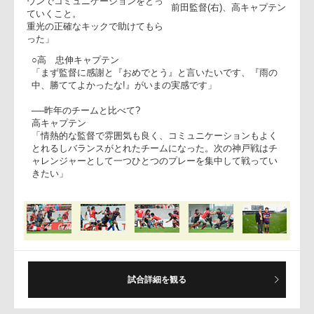
◎近鉄ライナーズ
○前田隆介監督
「天候の悪い中、たくさんのファ
ンの方に応援していただきうれし
いです。前半は反則でペースをつ
かめなかったが、後半は選手がう
まく修正してくれた。しかし単純
なミスが多くそこが課題です。ま
ず反則しない、そしてブレイクダ
ウンでコミュニケーションをとっ
前田監督(右)、高キャプテ
ていくこと。
重光の正確なキックで助けてもら
った」
○高 忠伸キャプテン
「まず監督に感謝と『おめでとう』と言いたいです、『雨の
中、勝ててよかったな!』がいまの実感です」
──昨年のチームと比べて?
高キャプテン
試合詳細を観る
「情熱的な監督で雰囲気も良く、コミュニケーションもよく
とれるしバランスがとれたチームになった。次の神戸戦はチ