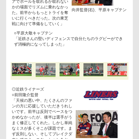
スパークス
○向井昭吾監督
「自分たちの思い描いていたゲ
ームができなかった。近鉄さん
は途中で足がつる選手がいた。
ああいったタイミングでトライ
を奪いたかったが、ボールエリ
アでボールを取れるか取れない
かの場面でリズムに乗れなかっ
向井監督(右)、平原キャプテ
た。前半からもっとトライを奪
いに行くべきだった。次の東芝
戦に向けて準備をしていく」
○平原大敬キャプテン
「近鉄さんの堅いディフェンスで自分たちのラグビーができ
ず消極的になってしまった」