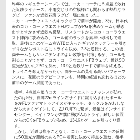
場】
昨年のレギュラーシーズンでは、コカ・コーラに５点差で敗れ
た近鉄ライナーズ。小雨交じりの空模様にも関わらず熱烈なラ
グビーファンが近鉄花園ラグビー場に集まった。
コカ・コーラウエストのキックオフで前半が開始、3分、日本
表のコカ・コーラウエストFBウェブがPGを決めゲームが動き
出すとすかさず近鉄も反撃。リスタートからコカ・コーラウエ
スト陣内に攻め込み、ゴール前のラックを素早い球出しで連
取、最後はこのゲーム右WTBに入ったギアがタックラーを引
ずりながらポスト右にトライを決め、7-3と逆転する。この後
両チームとも互いにテンポのよい攻撃を仕掛けるが、ゴールを
割ることができず、コカ・コーラウエストFBウェブ、近鉄SO
重光が互いに2PGを決め、13-9と近鉄リードで前半を終える。
トライこそ奪えなかったが、両チームの見せる高いパフォーマ
ンスに、花園のラグビーファンも、時間の経過も忘れるほどの
前半のゲーム展開であった。
後半、4点差を追うコカ・コーラウエストにチャンスが訪れ
たのは8分、自陣22mライン左サイドに蹴り込まれたボール
を左FLファアマトゥアイヌがキャッチ、タックルをかわしな
がら大きくゲインして、左LO川下に繋ぎ、最後はインサイド