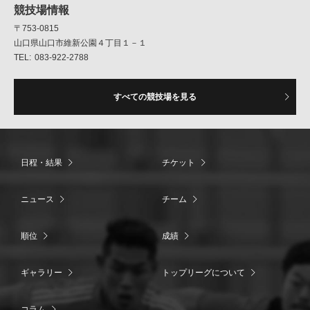
競技場情報
〒753-0815
山口県山口市維新公園４丁目１－１
083-922-2788
すべての競技場を見る
日程・結果
チケット
ニュース
チーム
順位
成績
ギャラリー
トップリーグについて
コラム