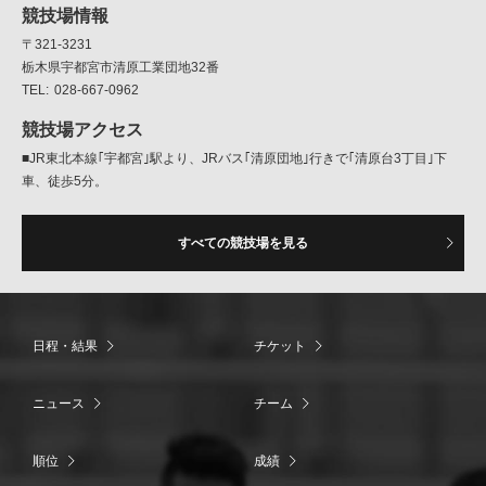
競技場情報
〒321-3231
栃木県宇都宮市清原工業団地32番
028-667-0962
競技場アクセス
■JR東北本線｢宇都宮｣駅より、JRバス｢清原団地｣行きで｢清原台3丁目｣下
車、徒歩5分。
すべての競技場を見る
日程・結果
チケット
ニュース
チーム
順位
成績