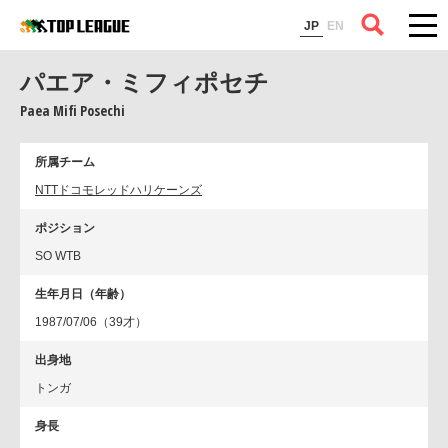
コラム
JP
EN
パエア・ミフィポセチ
Paea Mifi Posechi
所属チーム
NTTドコモレッドハリケーンズ
ポジション
SO WTB
生年月日（年齢）
1987/07/06（39才）
出身地
トンガ
身長