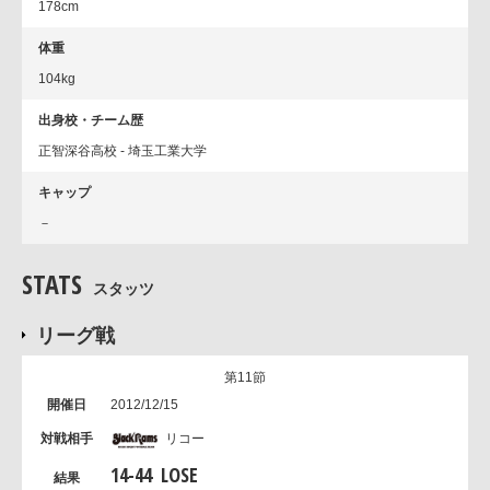
178cm
体重
104kg
出身校・チーム歴
正智深谷高校 - 埼玉工業大学
キャップ
－
STATS
スタッツ
リーグ戦
第11節
2012/12/15
リコー
14
-
44
LOSE