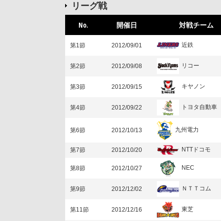
リーグ戦
No.
開催日
対戦チーム
近鉄
第1節
2012/09/01
リコー
第2節
2012/09/08
キヤノン
第3節
2012/09/15
トヨタ自動車
第4節
2012/09/22
九州電力
第6節
2012/10/13
NTTドコモ
第7節
2012/10/20
NEC
第8節
2012/10/27
ＮＴＴコム
第9節
2012/12/02
東芝
第11節
2012/12/16