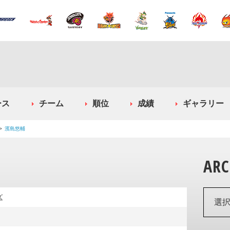
ース
チーム
順位
成績
ギャラリー
濱島悠輔
ARC
ズ
選