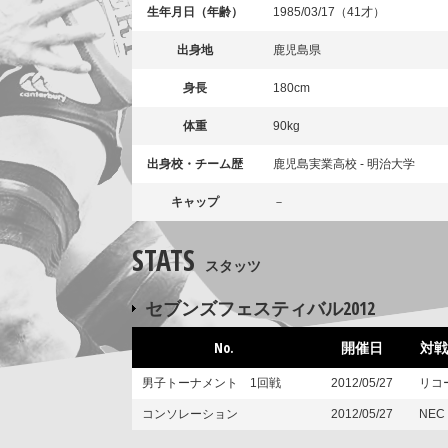
生年月日（年齢）
1985/03/17（41才）
出身地
鹿児島県
身長
180cm
体重
90kg
出身校・チーム歴
鹿児島実業高校 - 明治大学
キャップ
－
STATS
スタッツ
セブンズフェスティバル2012
No.
開催日
対戦
男子トーナメント 1回戦
2012/05/27
リコ
コンソレーション
2012/05/27
NEC