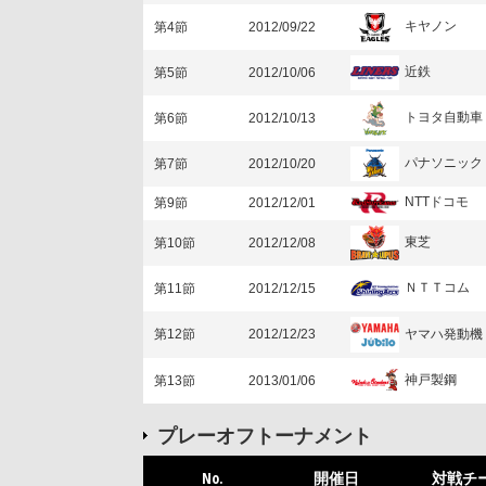
キヤノン
第4節
2012/09/22
近鉄
第5節
2012/10/06
トヨタ自動車
第6節
2012/10/13
パナソニック
第7節
2012/10/20
NTTドコモ
第9節
2012/12/01
東芝
第10節
2012/12/08
ＮＴＴコム
第11節
2012/12/15
ヤマハ発動機
第12節
2012/12/23
神戸製鋼
第13節
2013/01/06
プレーオフトーナメント
No.
開催日
対戦チ