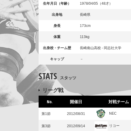
生年月日（年齢）
1978/04/05（48才）
出身地
長崎県
身長
173cm
体重
113kg
出身校・チーム歴
長崎南山高校 - 同志社大学
キャップ
－
STATS
スタッツ
リーグ戦
No.
開催日
対戦チーム
NEC
第1節
2012/08/31
リコー
第3節
2012/09/14