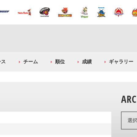
ース
チーム
順位
成績
ギャラリー
ARC
選