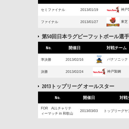
神戸
セミファイナル
2013/01/19
東芝
ファイナル
2013/01/27
第50回日本ラグビーフットボール選
No.
開催日
対戦チーム
パナソニック
準決勝
2013/02/16
神戸製鋼
決勝
2013/02/24
2013トップリーグ オールスター
No.
開催日
対戦
FOR ALLチャリテ
2013/03/03
トップリーグヤ
ィーマッチ in 和歌山