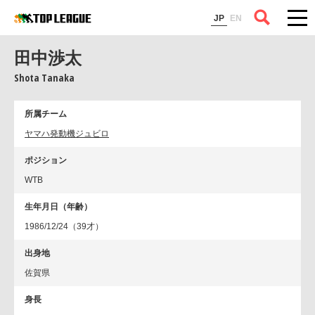
コラム
JP
EN
田中渉太
Shota Tanaka
所属チーム
ヤマハ発動機ジュビロ
ポジション
WTB
生年月日（年齢）
1986/12/24（39才）
出身地
佐賀県
身長