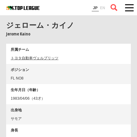
コラム
JP
EN
ジェローム・カイノ
Jerome Kaino
所属チーム
トヨタ自動車ヴェルブリッツ
ポジション
FL NO8
生年月日（年齢）
1983/04/06（43才）
出身地
サモア
身長