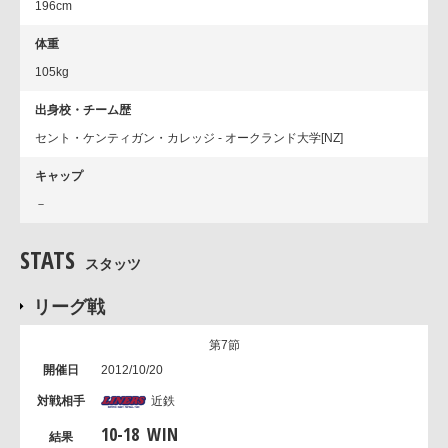
196cm
体重
105kg
出身校・チーム歴
セント・ケンティガン・カレッジ - オークランド大学[NZ]
キャップ
－
STATS
スタッツ
リーグ戦
第7節
2012/10/20
近鉄
10
-
18
WIN