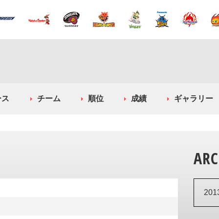
ース
チーム
順位
成績
ギャラリー
ARC
20