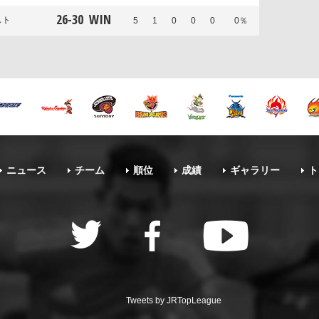
26
-
30
WIN
スト
5
1
0
0
0
0％
ニュース
チーム
順位
成績
ギャラリー
ト
Tweets by JRTopLeague