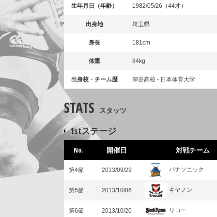
生年月日（年齢）
1982/05/26（44才）
出身地
埼玉県
身長
181cm
体重
84kg
出身校・チーム歴
深谷高校 - 日本体育大学
STATS
スタッツ
1stステージ
No.
開催日
対戦チーム
パナソニック
第4節
2013/09/29
キヤノン
第5節
2013/10/06
リコー
第6節
2013/10/20