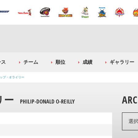
ース
チーム
順位
成績
ギャラリー
ップ・オライリー
リー
ARC
PHILIP-DONALD O-REILLY
選