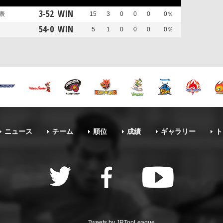
3
-
52
WIN
表
15
3
0
0
0
0％
54
-
0
WIN
5
1
0
0
0
0％
ニュース
チーム
順位
成績
ギャラリー
ト
Tweets by JRTopLeague