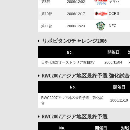
ヤマハ
第8節
2006/12/02
CCRS
第10節
2006/12/17
NEC
第11節
2006/12/23
リポビタンDチャレンジ2006
No.
開催日
日本代表対オーストラリア首相XV
2006/11/04
RWC2007アジア地区最終予選 強化試合
No.
開催日
RWC2007アジア地区最終予選 強化試
2006/11/10
合
RWC2007アジア地区最終予選
No.
開催日
対戦