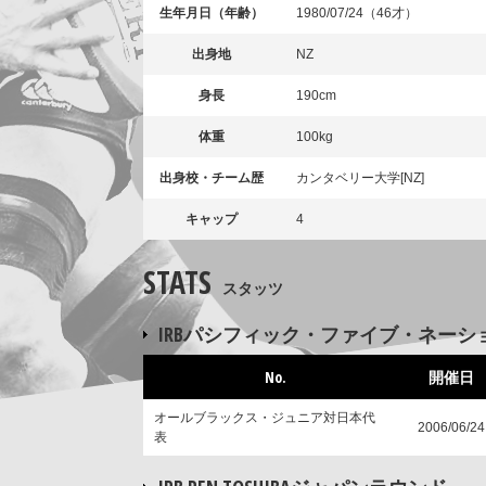
生年月日（年齢）
1980/07/24（46才）
出身地
NZ
身長
190cm
体重
100kg
出身校・チーム歴
カンタベリー大学[NZ]
キャップ
4
STATS
スタッツ
IRBパシフィック・ファイブ・ネーシ
No.
開催日
オールブラックス・ジュニア対日本代
2006/06/24
表