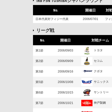
IRB P5N TOSHIBAジャパンラウンド
No.
開催日
対
日本代表対フィジー代表
2006/07/01
フィ
リーグ戦
No.
開催日
対戦チーム
トヨタ
第1節
2006/09/03
セコム
第2節
2006/09/09
クボタ
第3節
2006/09/16
サニックス
第5節
2006/10/08
サントリー
第6節
2006/10/15
神戸製鋼
第7節
2006/10/21