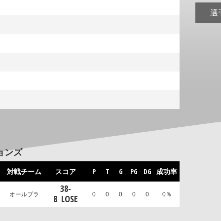
選
ョンズ
対戦チーム
スコア
P
T
G
PG
DG
成功率
38
-
オールブラ
0
0
0
0
0
0％
8
LOSE