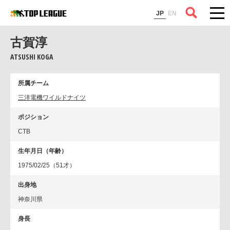
コラム
JP
EN
古賀淳
ATSUSHI KOGA
所属チーム
三洋電機ワイルドナイツ
ポジション
CTB
生年月日（年齢）
1975/02/25（51才）
出身地
神奈川県
身長