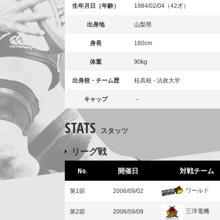
生年月日（年齢）
1984/02/04（42才）
出身地
山梨県
身長
180cm
体重
90kg
出身校・チーム歴
桂高校 - 法政大学
キャップ
－
STATS
スタッツ
リーグ戦
No.
開催日
対戦チーム
ワールド
第1節
2006/09/02
三洋電機
第2節
2006/09/09