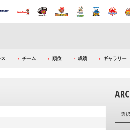
ース
チーム
順位
成績
ギャラリー
ARC
選