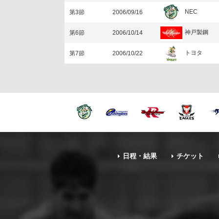
NEC
第3節
2006/09/16
神戸製鋼
第6節
2006/10/14
トヨタ
第7節
2006/10/22
日程・結果
チケット