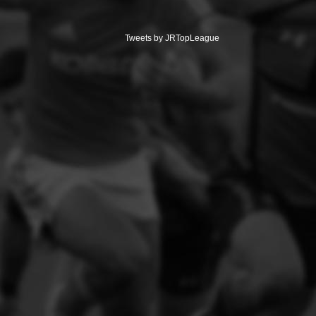
Tweets by JRTopLeague