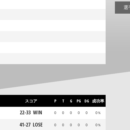
選
スコア
P
T
G
PG
DG
成功率
22
-
33
WIN
0
0
0
0
0
0％
41
-
27
LOSE
0
0
0
0
0
0％