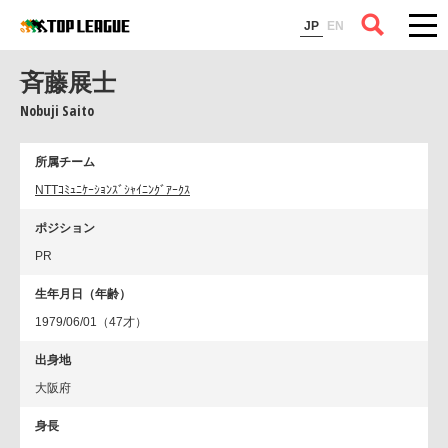
コラム
JP
EN
斉藤展士
Nobuji Saito
所属チーム
NTTｺﾐｭﾆｹｰｼｮﾝｽﾞｼｬｲﾆﾝｸﾞｱｰｸｽ
ポジション
PR
生年月日（年齢）
1979/06/01（47才）
出身地
大阪府
身長