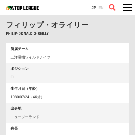
コラム
JP
EN
フィリップ・オライリー
PHILIP-DONALD O-REILLY
所属チーム
三洋電機ワイルドナイツ
ポジション
FL
生年月日（年齢）
1980/07/24（46才）
出身地
ニュージーランド
身長