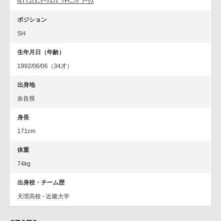
NTTｺﾐｭﾆｹｰｼｮﾝｽﾞｼｬｲﾆﾝｸﾞｱｰｸｽ
ポジション
SH
生年月日（年齢）
1992/06/06（34才）
出身地
奈良県
身長
171cm
体重
74kg
出身校・チーム歴
天理高校 - 近畿大学