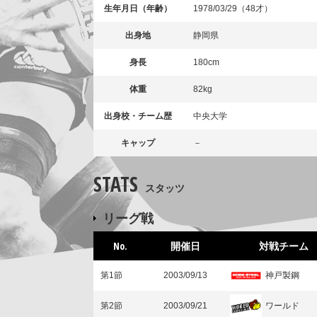
生年月日（年齢）
1978/03/29（48才）
出身地
静岡県
身長
180cm
体重
82kg
出身校・チーム歴
中央大学
キャップ
－
STATS
スタッツ
リーグ戦
No.
開催日
対戦チーム
神戸製鋼
第1節
2003/09/13
ワールド
第2節
2003/09/21