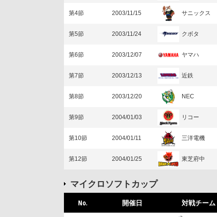
サニックス
第4節
2003/11/15
クボタ
第5節
2003/11/24
ヤマハ
第6節
2003/12/07
近鉄
第7節
2003/12/13
NEC
第8節
2003/12/20
リコー
第9節
2004/01/03
三洋電機
第10節
2004/01/11
東芝府中
第12節
2004/01/25
マイクロソフトカップ
No.
開催日
対戦チーム