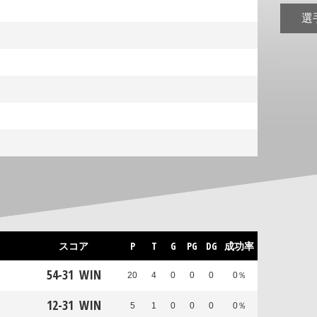
選
スコア
P
T
G
PG
DG
成功率
54
-
31
WIN
20
4
0
0
0
0％
12
-
31
WIN
5
1
0
0
0
0％