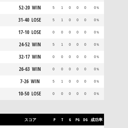
52
-
20
WIN
5
1
0
0
0
0％
31
-
40
LOSE
5
1
0
0
0
0％
17
-
10
LOSE
0
0
0
0
0
0％
24
-
52
WIN
5
1
0
0
0
0％
32
-
17
WIN
0
0
0
0
0
0％
26
-
63
WIN
0
0
0
0
0
0％
7
-
26
WIN
5
1
0
0
0
0％
10
-
50
LOSE
0
0
0
0
0
0％
スコア
P
T
G
PG
DG
成功率