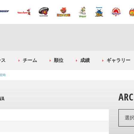
ース
チーム
順位
成績
ギャラリー
宏時
ARC
WA
選