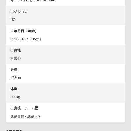
NTTｺﾐｭﾆｹｰｼｮﾝｽﾞｼｬｲﾆﾝｸﾞｱｰｸｽ
ポジション
HO
生年月日（年齢）
1990/11/17（35才）
出身地
東京都
身長
178cm
体重
100kg
出身校・チーム歴
成蹊高校 - 成蹊大学