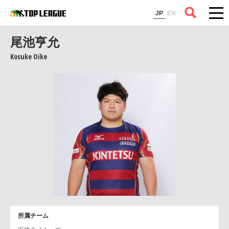
コラム
JP
EN
尾池亨允
Kosuke Oike
所属チーム