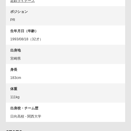
近鉄ライナーズ
ポジション
PR
生年月日（年齢）
1993/08/18（32才）
出身地
宮崎県
身長
183cm
体重
111kg
出身校・チーム歴
日向高校 - 関西大学